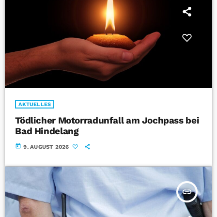
AKTUELLES
Tödlicher Motorradunfall am Jochpass bei
Bad Hindelang
today
9. AUGUST 2026
insert_link