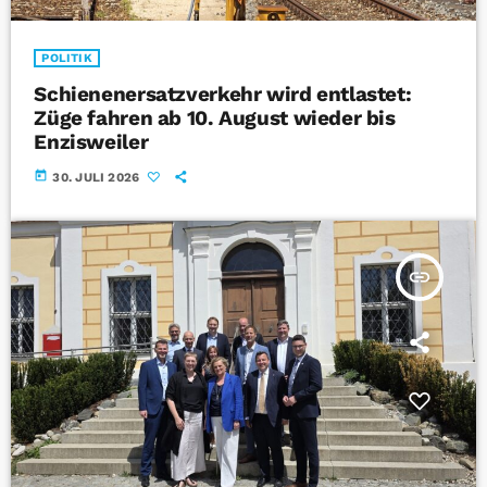
POLITIK
Schienenersatzverkehr wird entlastet:
Züge fahren ab 10. August wieder bis
Enzisweiler
today
30. JULI 2026
insert_link