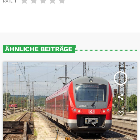
RATE IT
ÄHNLICHE BEITRÄGE
insert_link