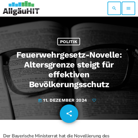
search
menu
POLITIK
Feuerwehrgesetz-Novelle:
Altersgrenze steigt für
effektiven
Bevölkerungsschutz
11. DEZEMBER 2024
today
share
email
Der Bayerische Ministerrat hat die Novellierung des