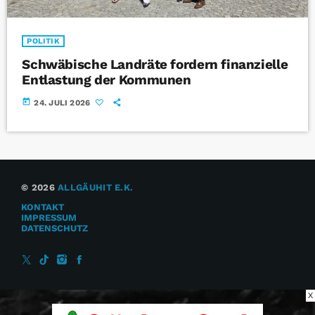
POLITIK
Schwäbische Landräte fordern finanzielle
Entlastung der Kommunen
today
24. JULI 2026
© 2026
ALLGÄUHIT E.K.
KONTAKT
IMPRESSUM
DATENSCHUTZ
X