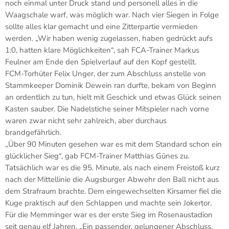
noch einmal unter Druck stand und personell alles in die
Waagschale warf, was möglich war. Nach vier Siegen in Folge
sollte alles klar gemacht und eine Zitterpartie vermieden
werden. „Wir haben wenig zugelassen, haben gedrückt aufs
1:0, hatten klare Möglichkeiten“, sah FCA-Trainer Markus
Feulner am Ende den Spielverlauf auf den Kopf gestellt.
FCM-Torhüter Felix Unger, der zum Abschluss anstelle von
Stammkeeper Dominik Dewein ran durfte, bekam von Beginn
an ordentlich zu tun, hielt mit Geschick und etwas Glück seinen
Kasten sauber. Die Nadelstiche seiner Mitspieler nach vorne
waren zwar nicht sehr zahlreich, aber durchaus
brandgefährlich.
„Über 90 Minuten gesehen war es mit dem Standard schon ein
glücklicher Sieg“, gab FCM-Trainer Matthias Günes zu.
Tatsächlich war es die 95. Minute, als nach einem Freistoß kurz
nach der Mittellinie die Augsburger Abwehr den Ball nicht aus
dem Strafraum brachte. Dem eingewechselten Kirsamer fiel die
Kuge praktisch auf den Schlappen und machte sein Jokertor.
Für die Memminger war es der erste Sieg im Rosenaustadion
seit genau elf Jahren. „Ein passender, gelungener Abschluss,