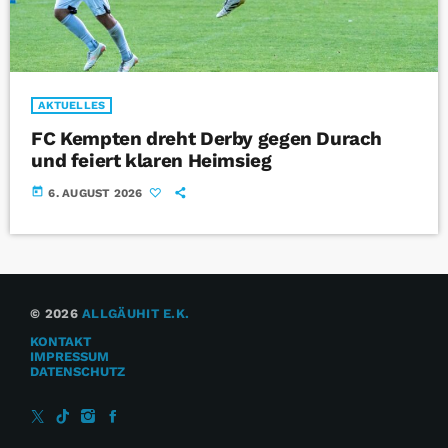
AKTUELLES
FC Kempten dreht Derby gegen Durach
und feiert klaren Heimsieg
today
6. AUGUST 2026
© 2026
ALLGÄUHIT E.K.
KONTAKT
IMPRESSUM
DATENSCHUTZ