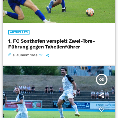
AKTUELLES
1. FC Sonthofen verspielt Zwei-Tore-
Führung gegen Tabellenführer
today
6. AUGUST 2026
insert_link