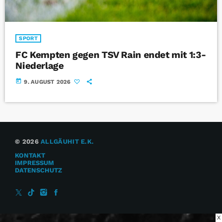
SPORT
FC Kempten gegen TSV Rain endet mit 1:3-
Niederlage
today
9. AUGUST 2026
© 2026
ALLGÄUHIT E.K.
KONTAKT
IMPRESSUM
DATENSCHUTZ
X