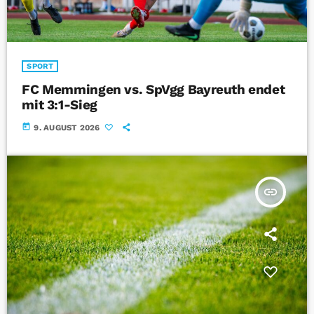
SPORT
FC Memmingen vs. SpVgg Bayreuth endet
mit 3:1-Sieg
today
9. AUGUST 2026
insert_link