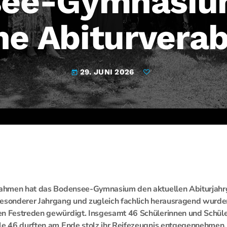
ee-Gymnasium
che Abiturvera
29. JUNI 2026
today
 Rahmen hat das Bodensee-Gymnasium den aktuellen Abiturjahr
besonderer Jahrgang und zugleich fachlich herausragend wurde
en Festreden gewürdigt. Insgesamt 46 Schülerinnen und Schüle
lle 46 durften am Ende stolz ihr Reifezeugnis entgegennehmen.