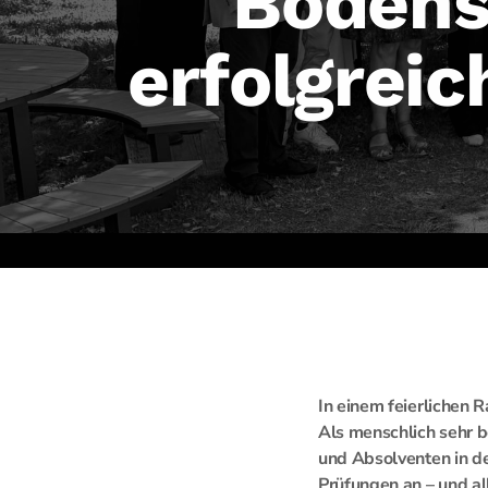
Bodens
erfolgrei
In einem feierlichen
Als menschlich sehr 
und Absolventen in d
Prüfungen an – und a