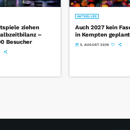
AKTUELLES
tspiele ziehen
Auch 2027 kein Fa
albzeitbilanz –
in Kempten geplant
00 Besucher
5. AUGUST 2026
today