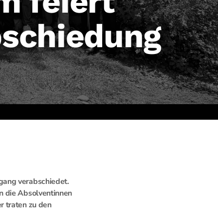
 feiert
bschiedung
gang verabschiedet.
n die Absolventinnen
r traten zu den