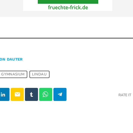
ON DAUTER
GYMNASIUM
LINDAU
email
RATE IT