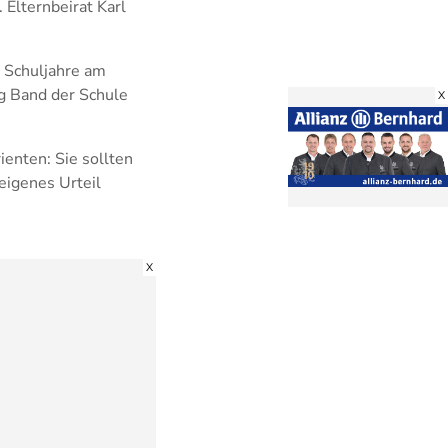
Elternbeirat Karl
 Schuljahre am
ig Band der Schule
X
ienten: Sie sollten
eigenes Urteil
X