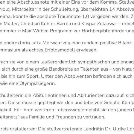
hten eine Abschlussnote mit einer Eins vor dem Komma. Stellve
old, Mitarbeiter in der Schulleitung, überreichten 14 Absolv
reimal konnte die absolute Traumnote 1,0 vergeben werden. Z
an Müller, Christian Kohler Barrea und Kaspar Zolanwar – erhi
enommierte Max-Weber-Programm zur Hochbegabtenförderung
udiendirektorin Jutta Merwald zog eine rundum positive Bilanz
mnasium als echtes Erfolgsmodell erwiesen.
prach sie von einem „außerordentlich sympathischen und engagi
 sich durch eine große Bandbreite an Talenten aus – von Natu
 bis hin zum Sport. Unter den Absolventen befinden sich auch
wie eine Olympiasiegerin.
Schulleiterin die Abiturientinnen und Abiturienten dazu auf, sich 
en. Diese müsse gepflegt werden und lebe von Geduld, Komp
gkeit. Für ihren weiteren Lebensweg empfahl sie den jungen 
eitsnetz“ aus Familie und Freunden zu vertrauen.
eis gratulierten: Die stellvertretende Landrätin Dr. Ulrike L