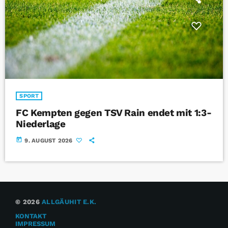
SPORT
FC Kempten gegen TSV Rain endet mit 1:3-
Niederlage
today
9. AUGUST 2026
© 2026
ALLGÄUHIT E.K.
KONTAKT
IMPRESSUM