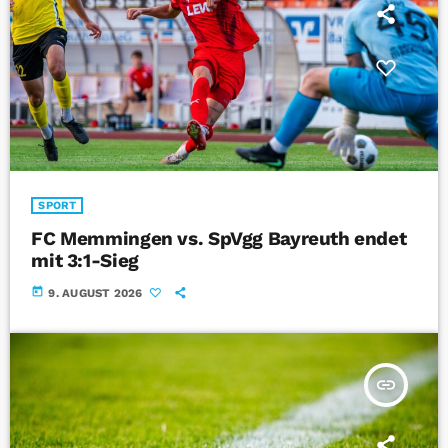
SPORT
FC Memmingen vs. SpVgg Bayreuth endet
mit 3:1-Sieg
today
9. AUGUST 2026
insert_link