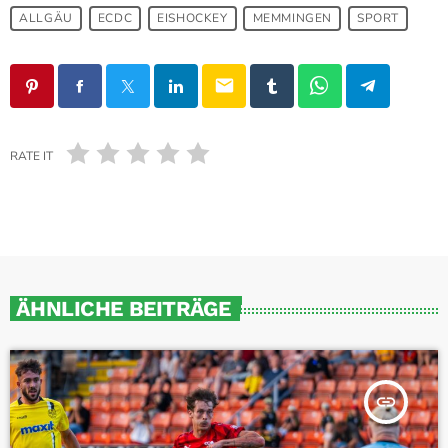
ALLGÄU
ECDC
EISHOCKEY
MEMMINGEN
SPORT
email
RATE IT
ÄHNLICHE BEITRÄGE
insert_link