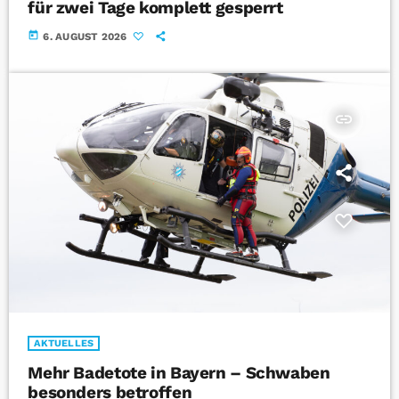
für zwei Tage komplett gesperrt
today
6. AUGUST 2026
insert_link
AKTUELLES
Mehr Badetote in Bayern – Schwaben
besonders betroffen