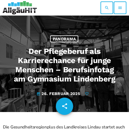
search
menu
PANORAMA
Der Pflegeberuf als
Karrierechance für junge
Menschen – Berufsinfotag
am Gymnasium Lindenberg
26. FEBRUAR 2025
today
share
email
Die Gesundheitsregionplus des Landkreises Lindau startet auch