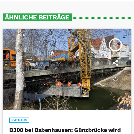
ÄHNLICHE BEITRÄGE
insert_link
RATHAUS
B300 bei Babenhausen: Günzbrücke wird