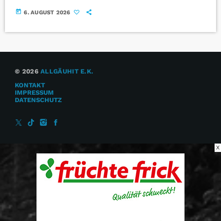
today
6. AUGUST 2026
© 2026
ALLGÄUHIT E.K.
KONTAKT
IMPRESSUM
DATENSCHUTZ
X