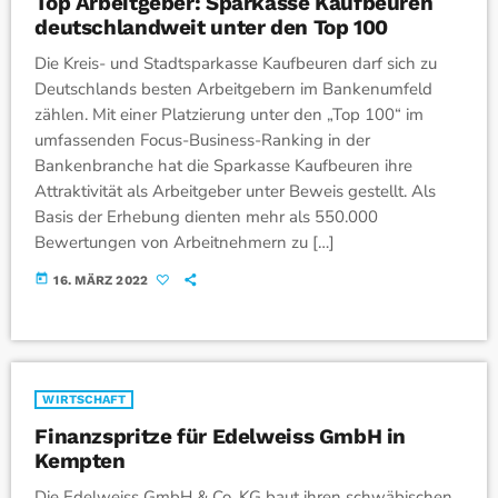
Top Arbeitgeber: Sparkasse Kaufbeuren
deutschlandweit unter den Top 100
Die Kreis- und Stadtsparkasse Kaufbeuren darf sich zu
Deutschlands besten Arbeitgebern im Bankenumfeld
zählen. Mit einer Platzierung unter den „Top 100“ im
umfassenden Focus-Business-Ranking in der
Bankenbranche hat die Sparkasse Kaufbeuren ihre
Attraktivität als Arbeitgeber unter Beweis gestellt. Als
Basis der Erhebung dienten mehr als 550.000
Bewertungen von Arbeitnehmern zu […]
today
16. MÄRZ 2022
WIRTSCHAFT
Finanzspritze für Edelweiss GmbH in
Kempten
Die Edelweiss GmbH & Co. KG baut ihren schwäbischen