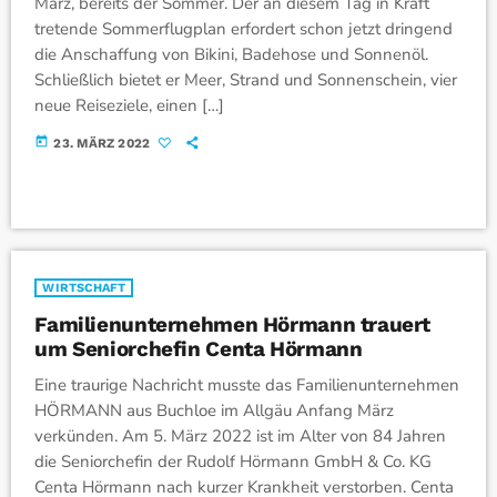
März, bereits der Sommer. Der an diesem Tag in Kraft
tretende Sommerflugplan erfordert schon jetzt dringend
die Anschaffung von Bikini, Badehose und Sonnenöl.
Schließlich bietet er Meer, Strand und Sonnenschein, vier
neue Reiseziele, einen […]
today
23. MÄRZ 2022
WIRTSCHAFT
Familienunternehmen Hörmann trauert
um Seniorchefin Centa Hörmann
Eine traurige Nachricht musste das Familienunternehmen
HÖRMANN aus Buchloe im Allgäu Anfang März
verkünden. Am 5. März 2022 ist im Alter von 84 Jahren
die Seniorchefin der Rudolf Hörmann GmbH & Co. KG
Centa Hörmann nach kurzer Krankheit verstorben. Centa