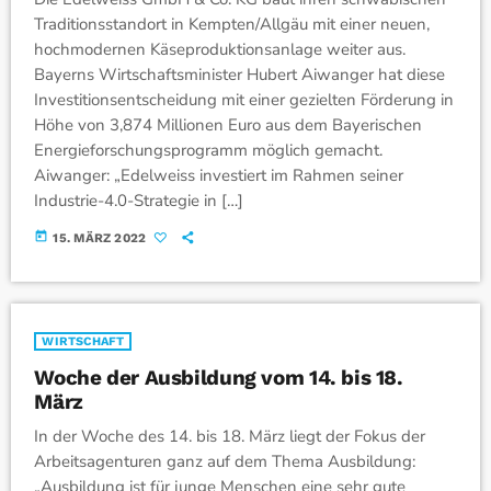
Traditionsstandort in Kempten/Allgäu mit einer neuen,
hochmodernen Käseproduktionsanlage weiter aus.
Bayerns Wirtschaftsminister Hubert Aiwanger hat diese
Investitionsentscheidung mit einer gezielten Förderung in
Höhe von 3,874 Millionen Euro aus dem Bayerischen
Energieforschungsprogramm möglich gemacht.
Aiwanger: „Edelweiss investiert im Rahmen seiner
Industrie-4.0-Strategie in […]
today
15. MÄRZ 2022
WIRTSCHAFT
Woche der Ausbildung vom 14. bis 18.
März
In der Woche des 14. bis 18. März liegt der Fokus der
Arbeitsagenturen ganz auf dem Thema Ausbildung:
„Ausbildung ist für junge Menschen eine sehr gute