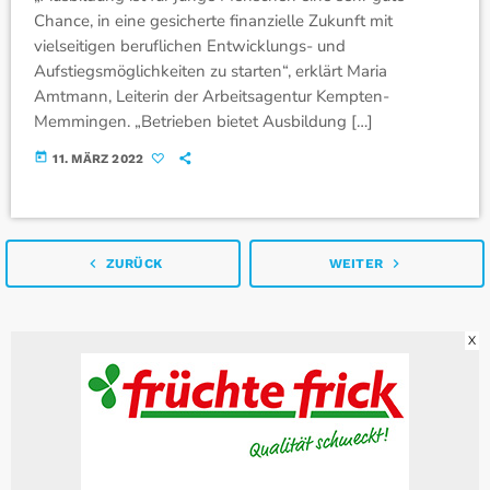
Chance, in eine gesicherte finanzielle Zukunft mit
vielseitigen beruflichen Entwicklungs- und
Aufstiegsmöglichkeiten zu starten“, erklärt Maria
Amtmann, Leiterin der Arbeitsagentur Kempten-
Memmingen. „Betrieben bietet Ausbildung […]
today
11. MÄRZ 2022
navigate_before
navigate_next
ZURÜCK
WEITER
X