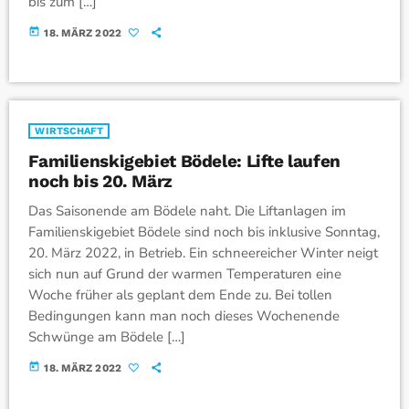
bis zum […]
today
18. MÄRZ 2022
WIRTSCHAFT
Familienskigebiet Bödele: Lifte laufen
noch bis 20. März
Das Saisonende am Bödele naht. Die Liftanlagen im
Familienskigebiet Bödele sind noch bis inklusive Sonntag,
20. März 2022, in Betrieb. Ein schneereicher Winter neigt
sich nun auf Grund der warmen Temperaturen eine
Woche früher als geplant dem Ende zu. Bei tollen
Bedingungen kann man noch dieses Wochenende
Schwünge am Bödele […]
today
18. MÄRZ 2022