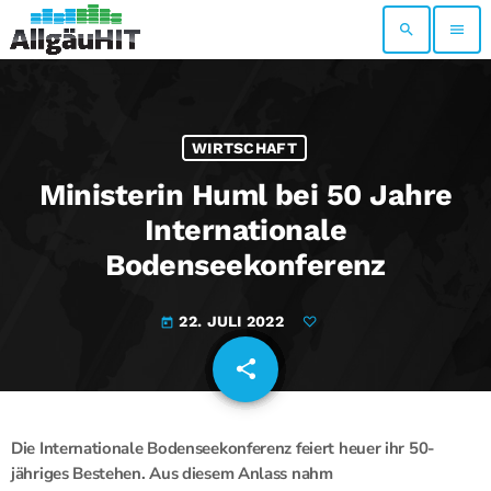
search
menu
WIRTSCHAFT
Ministerin Huml bei 50 Jahre
Internationale
Bodenseekonferenz
22. JULI 2022
today
share
email
Die Internationale Bodenseekonferenz feiert heuer ihr 50-
jähriges Bestehen. Aus diesem Anlass nahm