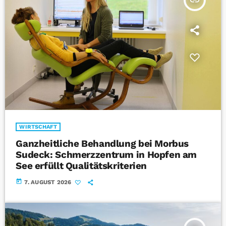
insert_link
WIRTSCHAFT
Ganzheitliche Behandlung bei Morbus
Sudeck: Schmerzzentrum in Hopfen am
See erfüllt Qualitätskriterien
today
7. AUGUST 2026