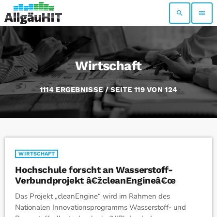
search
menu
Wirtschaft
1114 ERGEBNISSE / SEITE 119 VON 124
WIRTSCHAFT
Hochschule forscht an Wasserstoff-
Verbundprojekt â€žcleanEngineâ€œ
Das Projekt „cleanEngine“ wird im Rahmen des
Nationalen Innovationsprogramms Wasserstoff- und