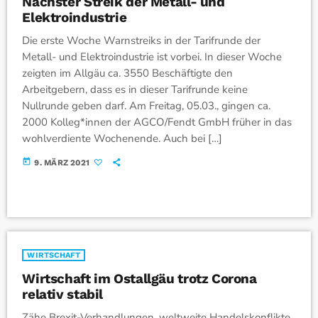
Nächster Streik der Metall- und
Elektroindustrie
Die erste Woche Warnstreiks in der Tarifrunde der
Metall- und Elektroindustrie ist vorbei. In dieser Woche
zeigten im Allgäu ca. 3550 Beschäftigte den
Arbeitgebern, dass es in dieser Tarifrunde keine
Nullrunde geben darf. Am Freitag, 05.03., gingen ca.
2000 Kolleg*innen der AGCO/Fendt GmbH früher in das
wohlverdiente Wochenende. Auch bei […]
today
9. MÄRZ 2021
WIRTSCHAFT
Wirtschaft im Ostallgäu trotz Corona
relativ stabil
Zähe Brexit-Verhandlungen, weltweite Handelskonflikte