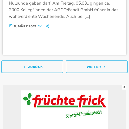
Nullrunde geben darf. Am Freitag, 05.03., gingen ca.
2000 Kolleg*innen der AGCO/Fendt GmbH früher in das
wohlverdiente Wochenende. Auch bei […]
today
8. MÄRZ 2021
navigate_before
navigate_next
ZURÜCK
WEITER
X