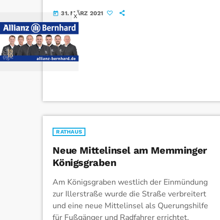
Räder, der stabile Ständer und das hohe
31. MÄRZ 2021
today
X
Gewicht aus. Sie sind […]
RATHAUS
Neue Mittelinsel am Memminger
Königsgraben
Am Königsgraben westlich der Einmündung
zur Illerstraße wurde die Straße verbreitert
und eine neue Mittelinsel als Querungshilfe
für Fußgänger und Radfahrer errichtet.