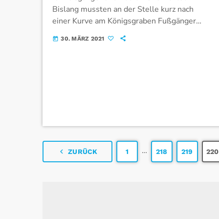
Bislang mussten an der Stelle kurz nach
einer Kurve am Königsgraben Fußgänger
oder Radfahrer die beiden Fahrspuren der
30. MÄRZ 2021
today
Straße auf einmal queren. Um diese
Gefahrenstelle zu entschärfen, wurde […]
…
navigate_before
ZURÜCK
1
218
219
220