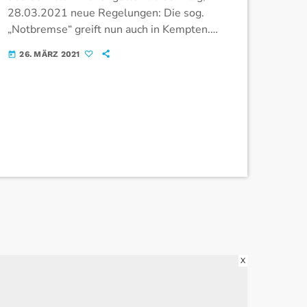
28.03.2021 neue Regelungen: Die sog.
„Notbremse“ greift nun auch in Kempten.
Dazu Oberbürgermeister Thomas Kiechle:
26. MÄRZ 2021
today
„Wir müssen auf die Entwicklungen der
vergangenen Tage reagieren und hoffen
darauf, […]
X