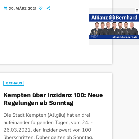
schneller, komfortabler und vor allem
30. MÄRZ 2021
today
X
sicherer die Richard-Wagner-Straße zu
überqueren. Durch die neue Querungshilfe
wird die sehr breite Richard-Wagner-Straße
zudem […]
RATHAUS
Kempten über Inzidenz 100: Neue
Regelungen ab Sonntag
Die Stadt Kempten (Allgäu) hat an drei
aufeinander folgenden Tagen, vom 24. -
26.03.2021, den Inzidenzwert von 100
überschritten. Daher gelten ab Sonntag,