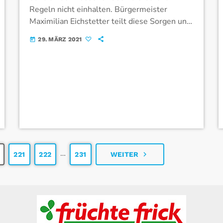
Regeln nicht einhalten. Bürgermeister
Maximilian Eichstetter teilt diese Sorgen und
appelliert deshalb an die Bevölkerung: „Bitte
29. MÄRZ 2021
today
halten Sie sich an die notwendigen Regeln.
Reduzieren Sie […]
…
navigate_next
221
222
231
WEITER