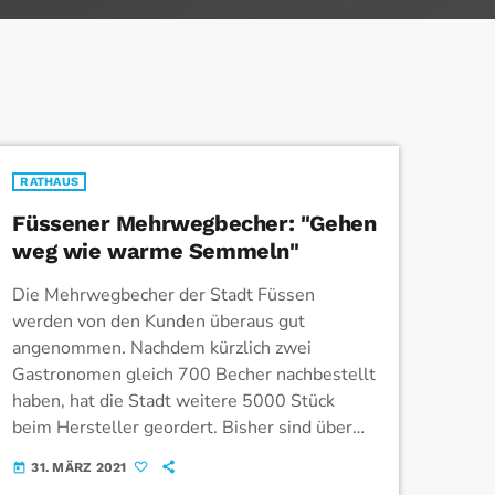
RATHAUS
Füssener Mehrwegbecher: "Gehen
weg wie warme Semmeln"
Die Mehrwegbecher der Stadt Füssen
werden von den Kunden überaus gut
angenommen. Nachdem kürzlich zwei
Gastronomen gleich 700 Becher nachbestellt
haben, hat die Stadt weitere 5000 Stück
beim Hersteller geordert. Bisher sind über
4000 der Mehrwegbecher im Umlauf.
31. MÄRZ 2021
today
Einwegbecher für Kaffee zum Mitnehmen