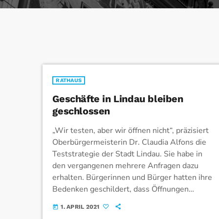
RATHAUS
Geschäfte in Lindau bleiben
geschlossen
„Wir testen, aber wir öffnen nicht“, präzisiert
Oberbürgermeisterin Dr. Claudia Alfons die
Teststrategie der Stadt Lindau. Sie habe in
den vergangenen mehrere Anfragen dazu
erhalten. Bürgerinnen und Bürger hatten ihre
Bedenken geschildert, dass Öffnungen
angesichts der steigenden Infektionszahlen
1. APRIL 2021
today
das falsche Mittel wären. Geschäfte und