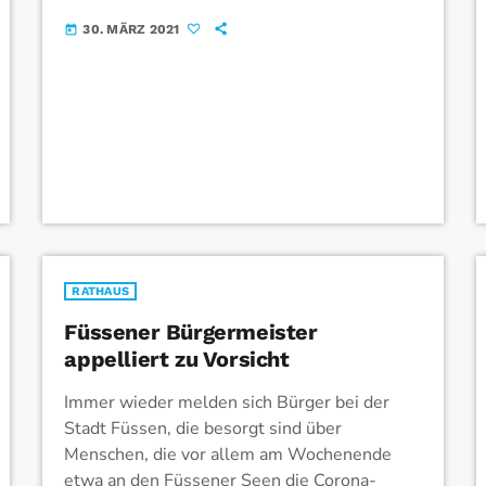
zum Hexenturm verlängert, dann musste bei
30. MÄRZ 2021
today
diesen Arbeiten irgendetwas davon noch
gefunden werden. „Uns war vorher […]
RATHAUS
Füssener Bürgermeister
appelliert zu Vorsicht
Immer wieder melden sich Bürger bei der
Stadt Füssen, die besorgt sind über
Menschen, die vor allem am Wochenende
etwa an den Füssener Seen die Corona-