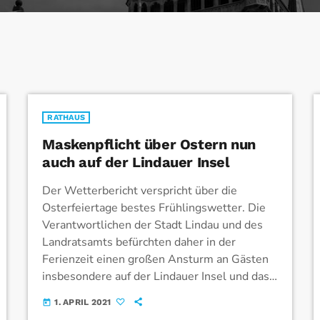
RATHAUS
Maskenpflicht über Ostern nun
auch auf der Lindauer Insel
Der Wetterbericht verspricht über die
Osterfeiertage bestes Frühlingswetter. Die
Verantwortlichen der Stadt Lindau und des
Landratsamts befürchten daher in der
Ferienzeit einen großen Ansturm an Gästen
insbesondere auf der Lindauer Insel und das
bei steigenden Infektionszahlen bundesweit.
1. APRIL 2021
today
„Was in einem normalen Tourismusjahr