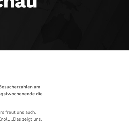
chau
n Besucherzahlen am
ingstwochenende die
s freut uns auch,
oll. „Das zeigt uns,