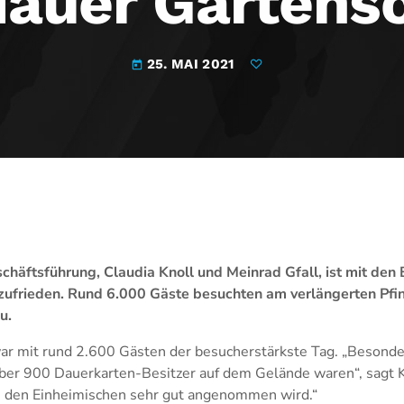
dauer Gartens
25. MAI 2021
today
häftsführung, Claudia Knoll und Meinrad Gfall, ist mit de
ufrieden. Rund 6.000 Gäste besuchten am verlängerten Pf
u.
ar mit rund 2.600 Gästen der besucherstärkste Tag. „Besonder
ber 900 Dauerkarten-Besitzer auf dem Gelände waren“, sagt Kn
n den Einheimischen sehr gut angenommen wird.“