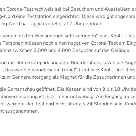
den Corona-Testnachweis sei bei Besuchern und Ausstellern eb
-Nord eine Teststation eingerichtet. Diese wird gut angenomm
ng-Nord hat täglich von 8 bis 17 Uhr geöffnet.
nd wir am ersten Wochenende sehr zufrieden“, sagt Knoll. „Das
 Personen müssen noch einen negativen Corona-Test am Einga
nzidenz zwischen 2.500 und 4.000 Besucher auf das Gelände.
and mit dem Skatepark und dem Boulderblock, sowie die Ange
. „Das war ein wunderbarer Trubel“, freut sich Knoll. Die Ufer
 zum Sonnenuntergang als Magnet für die Besucherinnen und
die Gartenschau geöffnet. Die Kassen sind von 9 bis 18 Uhr be
rminvereinbarung ist nicht mehr notwendig. Am Eingang muss
t werden. Der Test darf nicht älter als 24 Stunden sein. Kind
icht ausgenommen.