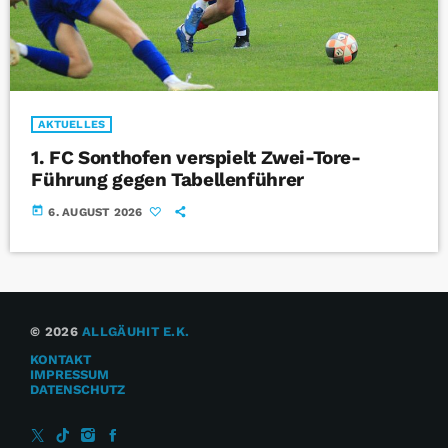
AKTUELLES
1. FC Sonthofen verspielt Zwei-Tore-
Führung gegen Tabellenführer
today
6. AUGUST 2026
© 2026
ALLGÄUHIT E.K.
KONTAKT
IMPRESSUM
DATENSCHUTZ