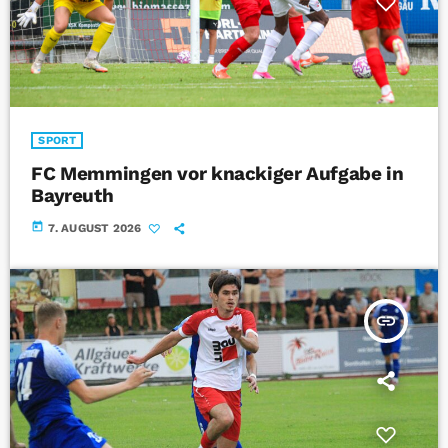
SPORT
FC Memmingen vor knackiger Aufgabe in
Bayreuth
today
7. AUGUST 2026
insert_link