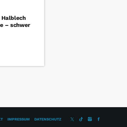
n Halblech
le – schwer
KT
IMPRESSUM
DATENSCHUTZ