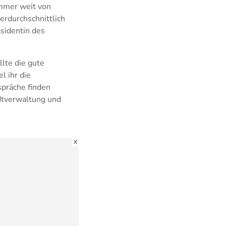
immer weit von
erdurchschnittlich
äsidentin des
llte die gute
l ihr die
spräche finden
dtverwaltung und
X