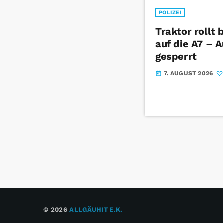
POLIZEI
Traktor rollt
auf die A7 – 
gesperrt
7. AUGUST 2026
today
© 2026
ALLGÄUHIT E.K.