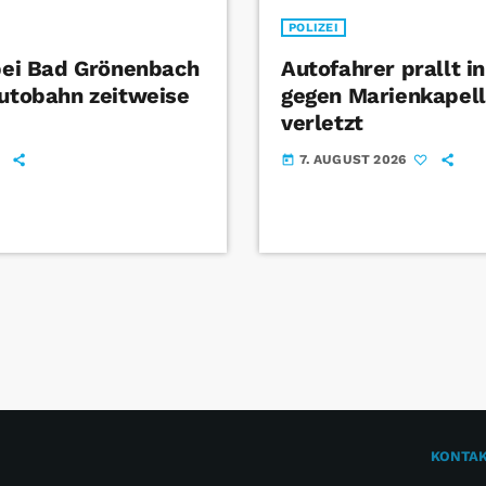
POLIZEI
 bei Bad Grönenbach
Autofahrer prallt i
Autobahn zeitweise
gegen Marienkapel
verletzt
7. AUGUST 2026
today
KONTA