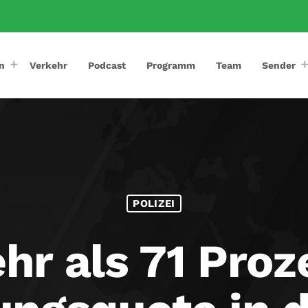
n
Verkehr
Podcast
Programm
Team
Sender
POLIZEI
hr als 71 Proz