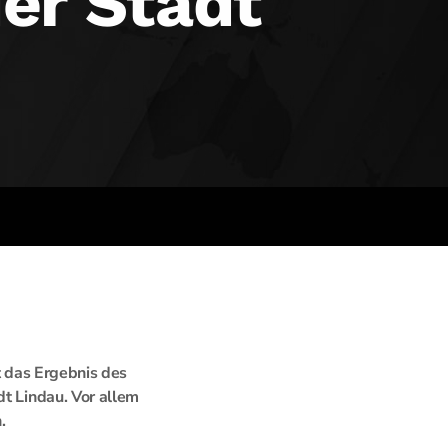
er Stadt
t das Ergebnis des
dt Lindau. Vor allem
.