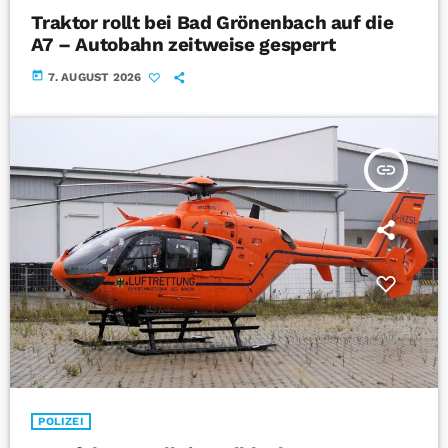
Traktor rollt bei Bad Grönenbach auf die
A7 – Autobahn zeitweise gesperrt
today
7. AUGUST 2026
insert_link
POLIZEI