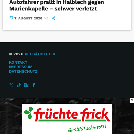
Autofahrer prallt in Halblech gegen
Marienkapelle – schwer verletzt
today
7. AUGUST 2026
© 2026
ALLGÄUHIT E.K.
KONTAKT
IMPRESSUM
DATENSCHUTZ
X