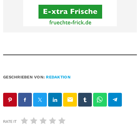
GESCHRIEBEN VON:
REDAKTION
email
RATE IT