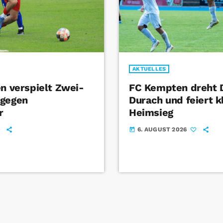
AKTUELLES
en verspielt Zwei-
FC Kempten dreht 
 gegen
Durach und feiert k
r
Heimsieg
6. AUGUST 2026
today