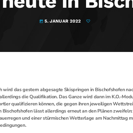
 heute in Bisc
5. JANUAR 2022
today
 wird das gestern abgesagte Skispringen in Bischofshofen nac
 allerdings die Qualifikation. Das Ganze wird dann im K.O.-Mod
rtler qualifizieren können, die gegen ihren jeweiligen Wettstre
n Bischofshofen lässt allerdings erneut an den Plänen zweifeln:
auerregen und einer stürmischen Wetterlage am Nachmittag mi
edingungen.