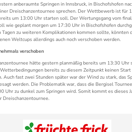
estern anberaumte Springen in Innsbruck, in Bischofshofen na
 einer Dreischanzentournee sprechen. Der Wettbewerb ist für 
bereits um 13:00 Uhr starten soll. Der Wertungsgang vom fina
oll wie geplant morgen um 17:30 Uhr in Bischofshofen durchg
Tagen zu weiteren Komplikationen kommen sollte, könnten d
enen Weltcups allerdings auch noch verschoben werden.
 mehrmals verschoben
hanzentournee hätte gestern planmäßig bereits um 13:30 Uhr s
e Wetterbedingungen bereits zu diesem Zeitpunkt keinen Start 
 Auch fast zwei Stunden später war der Wind zu stark, das Sp
sagt werden. Die Problematik war, dass die Bergisel Tournees
:00 Uhr zu dunkel zum Springen wird. Somit kommt es dieses 
er Dreischanzentournee.