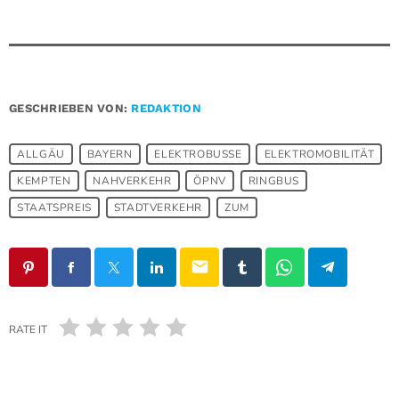
GESCHRIEBEN VON:
REDAKTION
ALLGÄU
BAYERN
ELEKTROBUSSE
ELEKTROMOBILITÄT
KEMPTEN
NAHVERKEHR
ÖPNV
RINGBUS
STAATSPREIS
STADTVERKEHR
ZUM
email
RATE IT