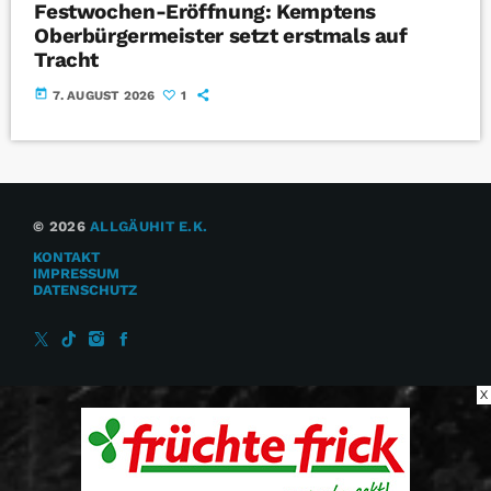
Festwochen-Eröffnung: Kemptens
Oberbürgermeister setzt erstmals auf
Tracht
today
7. AUGUST 2026
1
© 2026
ALLGÄUHIT E.K.
KONTAKT
IMPRESSUM
DATENSCHUTZ
X