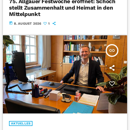
75. Allgäuer Festwoche eröffnet: Schoch
stellt Zusammenhalt und Heimat in den
Mittelpunkt
today
8. AUGUST 2026
1
insert_link
AKTUELLES