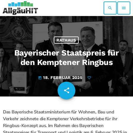
search
menu
RATHAUS
Bayerischer Staatspreis für
den Kemptener Ringbus
18. FEBRUAR 2025
today
share
email
Das Bayerische Staatsministerium für Wohnen, Bau und
Verkehr zeichnete die Kemptener Verkehrsbetriebe für ihr
Ringbus-Konzept aus. Im Rahmen des Bayerischen
Staatspreises für Transport und Logistik am 6. Februar 2025 in