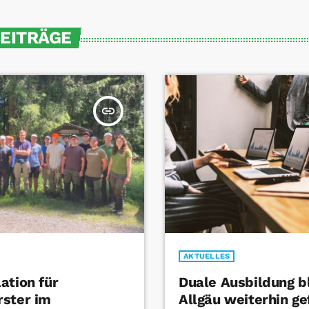
BEITRÄGE
insert_link
AKTUELLES
ation für
Duale Ausbildung b
rster im
Allgäu weiterhin ge