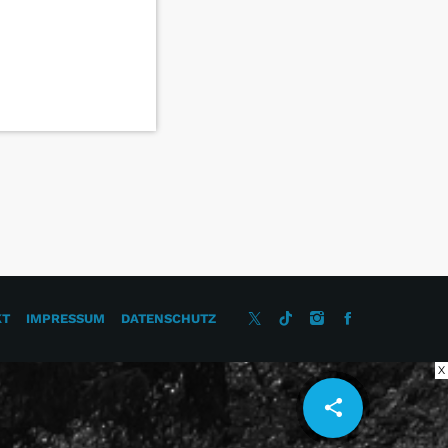
KT
IMPRESSUM
DATENSCHUTZ
X
share
email