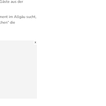
Gäste aus der
ment im Allgäu sucht,
chen“ die
X