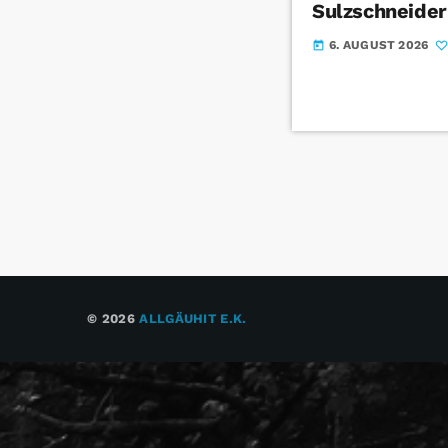
Sulzschneide
6. AUGUST 2026
today
© 2026
ALLGÄUHIT E.K.