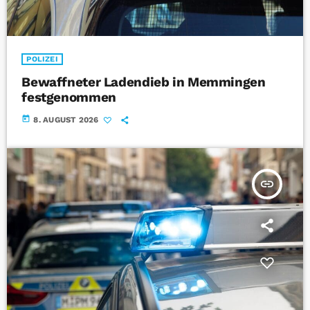
POLIZEI
Bewaffneter Ladendieb in Memmingen
festgenommen
today
8. AUGUST 2026
insert_link