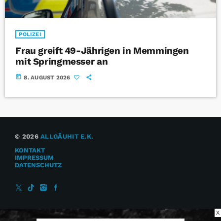
POLIZEI
Frau greift 49-Jährigen in Memmingen
mit Springmesser an
today
8. AUGUST 2026
© 2026
ALLGÄUHIT E.K.
KONTAKT
IMPRESSUM
DATENSCHUTZ
X