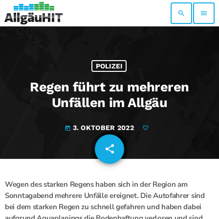
search
menu
POLIZEI
Regen führt zu mehreren
Unfällen im Allgäu
3. OKTOBER 2022
today
share
email
Wegen des starken Regens haben sich in der Region am
Sonntagabend mehrere Unfälle ereignet. Die Autofahrer sind
bei dem starken Regen zu schnell gefahren und haben dabei
aufgrund Aquaplanings die Bodenhaftung verloren und sind