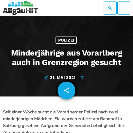
search
menu
POLIZEI
Minderjährige aus Vorarlberg
auch in Grenzregion gesucht
21. MAI 2021
today
share
email
Seit einer Woche sucht die Vorarlberger Polizei nach zwei
minderjährigen Mädchen. Sie wurden zuletzt am Bahnhof in
Salzburg gesehen. Aufgrund der Grenznähe beteiligt sich die
Allgäuer Polizei an der Fahndung.