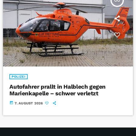
insert_link
POLIZEI
Autofahrer prallt in Halblech gegen
Marienkapelle – schwer verletzt
today
7. AUGUST 2026