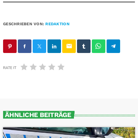
GESCHRIEBEN VON:
REDAKTION
email
RATE IT
ÄHNLICHE BEITRÄGE