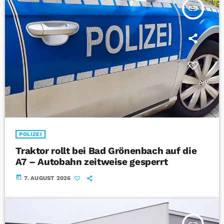
insert_link
POLIZEI
Traktor rollt bei Bad Grönenbach auf die
A7 – Autobahn zeitweise gesperrt
today
7. AUGUST 2026