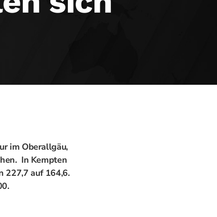
len sich
ur im Oberallgäu,
sehen. In Kempten
 227,7 auf 164,6.
00.