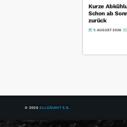
Kurze Abkühlu
Schon ab Sonn
zurück
7. AUGUST 2026
today
© 2026
ALLGÄUHIT E.K.