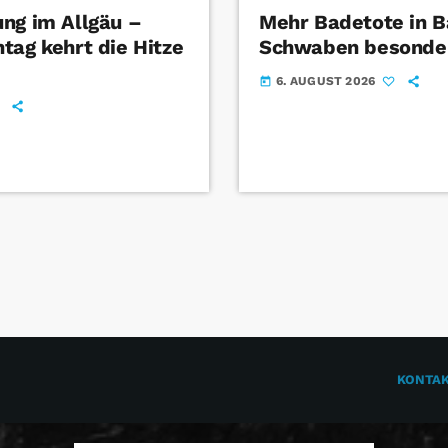
ng im Allgäu –
Mehr Badetote in B
tag kehrt die Hitze
Schwaben besonder
6. AUGUST 2026
today
KONTA