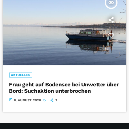
insert_link
AKTUELLES
Frau geht auf Bodensee bei Unwetter über
Bord: Suchaktion unterbrochen
today
6. AUGUST 2026
2