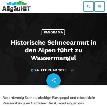
search
menu
PANORAMA
Historische Schneearmut in
den Alpen führt zu
Wassermangel
24. FEBRUAR 2023
today
share
email
Rekordwenig Schnee, niedrige Flusspegel und rekordtiefe
Wasserstände im Gardasee: Die Auswirkungen des