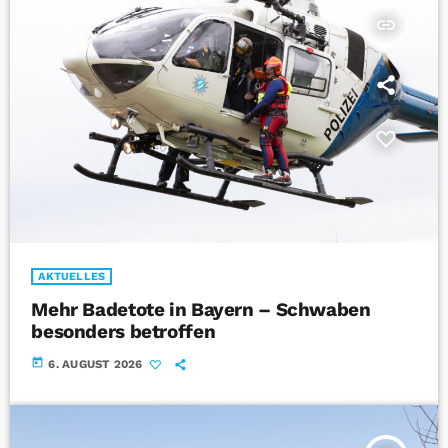
insert_link
AKTUELLES
Mehr Badetote in Bayern – Schwaben
besonders betroffen
today
6. AUGUST 2026