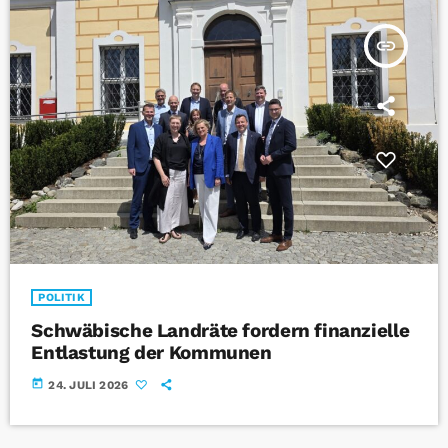
insert_link
POLITIK
Schwäbische Landräte fordern finanzielle
Entlastung der Kommunen
today
24. JULI 2026