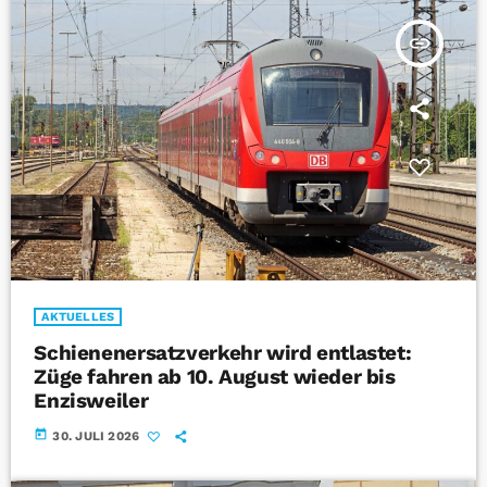
insert_link
AKTUELLES
Schienenersatzverkehr wird entlastet:
Züge fahren ab 10. August wieder bis
Enzisweiler
today
30. JULI 2026