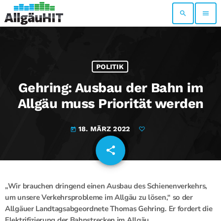
search
menu
POLITIK
Gehring: Ausbau der Bahn im
Allgäu muss Priorität werden
18. MÄRZ 2022
today
share
email
„Wir brauchen dringend einen Ausbau des Schienenverkehrs,
um unsere Verkehrsprobleme im Allgäu zu lösen,“ so der
Allgäuer Landtagsabgeordnete Thomas Gehring. Er fordert die
Elektrifizierung der Bahnstrecken im Allgäu.