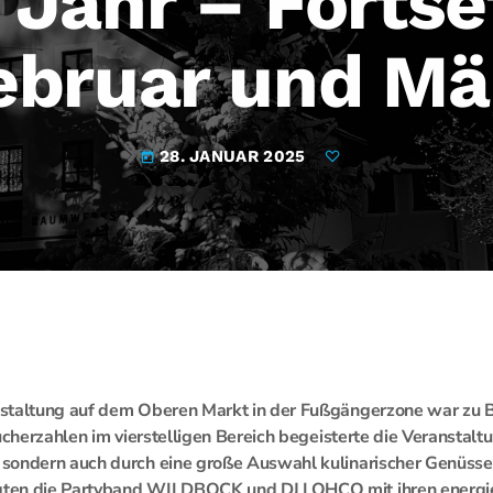
 Jahr – Forts
ebruar und Mä
28. JANUAR 2025
today
staltung auf dem Oberen Markt in der Fußgängerzone war zu B
ucherzahlen im vierstelligen Bereich begeisterte die Veranstalt
sondern auch durch eine große Auswahl kulinarischer Genüsse
ten die Partyband WILDBOCK und DJ LOHCO mit ihren energ