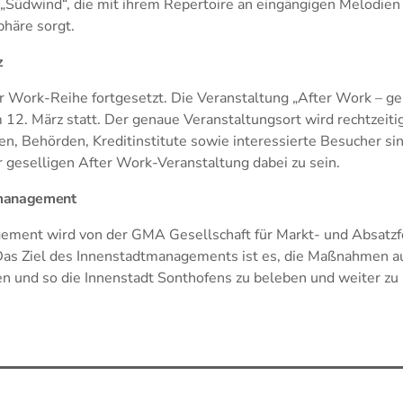
„Südwind“, die mit ihrem Repertoire an eingängigen Melodien 
häre sorgt.
z
er Work-Reihe fortgesetzt. Die Veranstaltung „After Work – g
 12. März statt. Der genaue Veranstaltungsort wird rechtzeit
n, Behörden, Kreditinstitute sowie interessierte Besucher sin
r geselligen After Work-Veranstaltung dabei zu sein.
tmanagement
ement wird von der GMA Gesellschaft für Markt- und Absatz
Das Ziel des Innenstadtmanagements ist es, die Maßnahmen 
n und so die Innenstadt Sonthofens zu beleben und weiter zu 