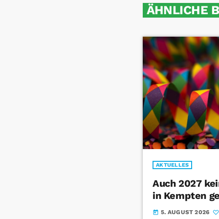
ÄHNLICHE 
AKTUELLES
Auch 2027 ke
in Kempten g
5. AUGUST 2026
today