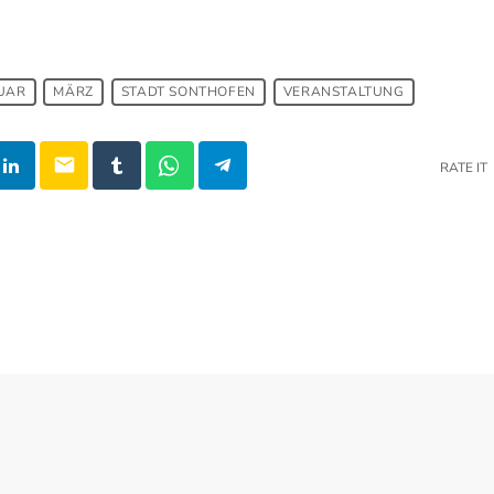
UAR
MÄRZ
STADT SONTHOFEN
VERANSTALTUNG
email
RATE IT