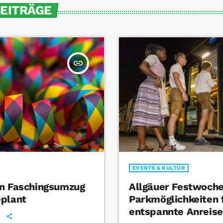
BEITRÄGE
insert_link
EVENTS & KULTUR
in Faschingsumzug
Allgäuer Festwoche
eplant
Parkmöglichkeiten 
entspannte Anreise