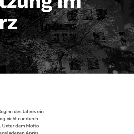
etzung im
rz
eginn des Jahres ein
ung nicht nur durch
. Unter dem Motto
iegeladenen Après