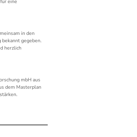
für eine
emeinsam in den
ig bekannt gegeben.
d herzlich
forschung mbH aus
aus dem Masterplan
stärken.