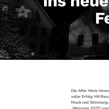
ins neue
F
Die After Work-Veran
voller Erfolg: Mit Bes
Musik und Stimmung, 
„Welcome 2025“ sorg