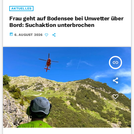
AKTUELLES
Frau geht auf Bodensee bei Unwetter über
Bord: Suchaktion unterbrochen
today
6. AUGUST 2026
insert_link