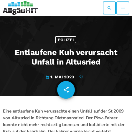
search
menu
POLIZEI
Entlaufene Kuh verursacht
Unfall in Altusried
1. MAI 2023
today
share
email
Eine entlaufene Kuh verursachte einen Unfall auf der St 2009
von Altusried in Richtung Dietmannsried. Der Pkw-Fahrer
konnte nicht mehr rechtzeitig bremsen und kollidierte mit der
Kuh auf der Fahrbahn. Der Fahrer wurde leicht verletzt,