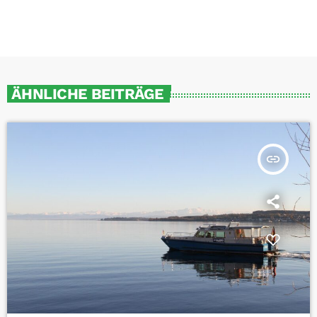
ÄHNLICHE BEITRÄGE
insert_link