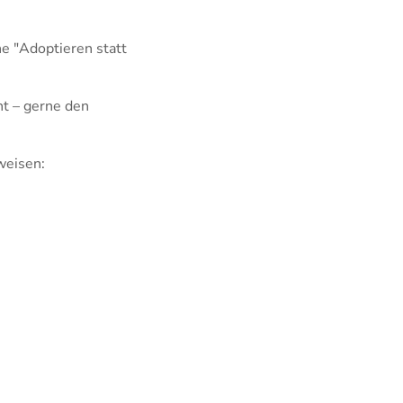
e "Adoptieren statt
t – gerne den
weisen: