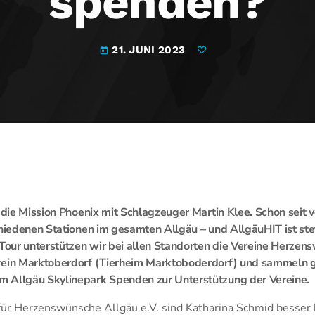
spenden?
21. JUNI 2023
today
t die Mission Phoenix mit Schlagzeuger Martin Klee. Schon seit
chiedenen Stationen im gesamten Allgäu – und AllgäuHIT ist stet
our unterstützen wir bei allen Standorten die Vereine Herzens
erein Marktoberdorf (Tierheim Marktoboderdorf) und sammeln
 Allgäu Skylinepark Spenden zur Unterstützung der Vereine.
für Herzenswünsche Allgäu e.V. sind Katharina Schmid besser 