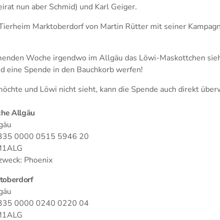
eirat nun aber Schmid) und Karl Geiger.
 Tierheim Marktoberdorf von Martin Rütter mit seiner Kampagn
menden Woche irgendwo im Allgäu das Löwi-Maskottchen sieh
d eine Spende in den Bauchkorb werfen!
chte und Löwi nicht sieht, kann die Spende auch direkt über
he Allgäu
gäu
335 0000 0515 5946 20
M1ALG
weck: Phoenix
toberdorf
gäu
335 0000 0240 0220 04
M1ALG