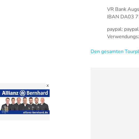
VR Bank Augs
IBAN DA03 7
paypal: payp
Verwendungsz
Den gesamten Tourpla
X