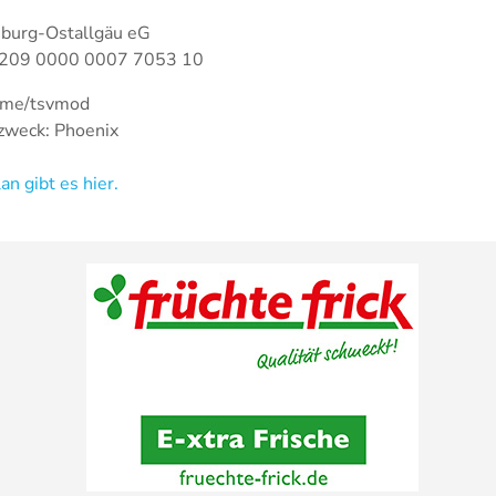
burg-Ostallgäu eG
209 0000 0007 7053 10
alme/tsvmod
weck: Phoenix
n gibt es hier.