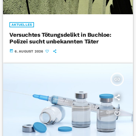
AKTUELLES
Versuchtes Tötungsdelikt in Buchloe:
Polizei sucht unbekannten Täter
today
6. AUGUST 2026
insert_link