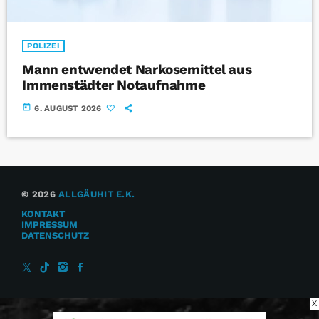
POLIZEI
Mann entwendet Narkosemittel aus
Immenstädter Notaufnahme
today
6. AUGUST 2026
© 2026
ALLGÄUHIT E.K.
KONTAKT
IMPRESSUM
DATENSCHUTZ
X