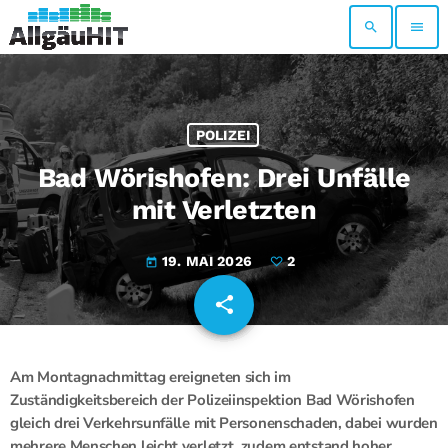
search
menu
POLIZEI
Bad Wörishofen: Drei Unfälle
mit Verletzten
19. MAI 2026
2
today
share
email
2
Am Montagnachmittag ereigneten sich im
Zuständigkeitsbereich der Polizeiinspektion Bad Wörishofen
gleich drei Verkehrsunfälle mit Personenschaden, dabei wurden
mehrere Menschen leicht verletzt, zudem entstand hoher