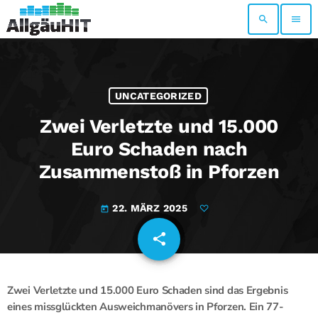
search
menu
UNCATEGORIZED
Zwei Verletzte und 15.000
Euro Schaden nach
Zusammenstoß in Pforzen
22. MÄRZ 2025
today
share
email
Zwei Verletzte und 15.000 Euro Schaden sind das Ergebnis
eines missglückten Ausweichmanövers in Pforzen. Ein 77-