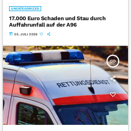
UNCATEGORIZED
17.000 Euro Schaden und Stau durch
Auffahrunfall auf der A96
today
25. JULI 2026
insert_link