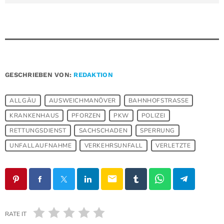
GESCHRIEBEN VON:
REDAKTION
ALLGÄU
AUSWEICHMANÖVER
BAHNHOFSTRASSE
KRANKENHAUS
PFORZEN
PKW
POLIZEI
RETTUNGSDIENST
SACHSCHADEN
SPERRUNG
UNFALLAUFNAHME
VERKEHRSUNFALL
VERLETZTE
email
RATE IT