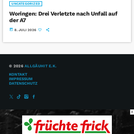
UNCATEGORIZED
Woringen: Drei Verletzte nach Unfall auf
der A7
today
8. JULI 2026
© 2026
ALLGÄUHIT E.K.
KONTAKT
IMPRESSUM
DATENSCHUTZ
X