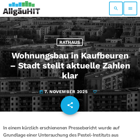
search
menu
RATHAUS
Wohnungsbau in Kaufbeuren
– Stadt stellt aktuelle Zahlen
klar
7. NOVEMBER 2025
today
share
email
In einem kürzlich erschienenen Pressebericht wurde auf
Grundlage einer Untersuchung des Pestel-Instituts aus