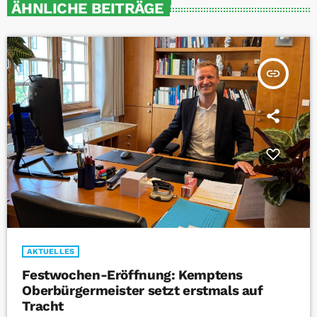
ÄHNLICHE BEITRÄGE
insert_link
AKTUELLES
Festwochen-Eröffnung: Kemptens
Oberbürgermeister setzt erstmals auf
Tracht