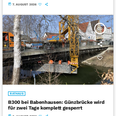
today
7. AUGUST 2026
insert_link
RATHAUS
B300 bei Babenhausen: Günzbrücke wird
für zwei Tage komplett gesperrt
today