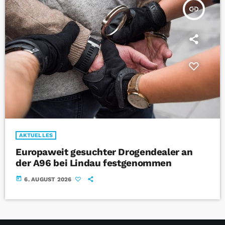
insert_link
AKTUELLES
Europaweit gesuchter Drogendealer an
der A96 bei Lindau festgenommen
today
6. AUGUST 2026