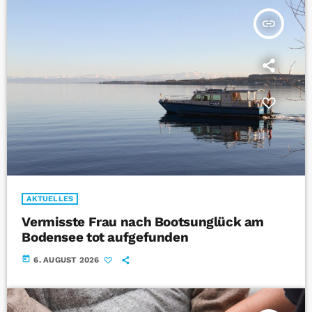
insert_link
AKTUELLES
Vermisste Frau nach Bootsunglück am
Bodensee tot aufgefunden
today
6. AUGUST 2026