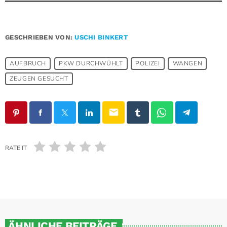
GESCHRIEBEN VON:
USCHI BINKERT
AUFBRUCH
PKW DURCHWÜHLT
POLIZEI
WANGEN
ZEUGEN GESUCHT
email
RATE IT
ÄHNLICHE BEITRÄGE