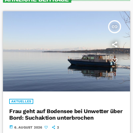
insert_link
AKTUELLES
Frau geht auf Bodensee bei Unwetter über
Bord: Suchaktion unterbrochen
today
6. AUGUST 2026
2