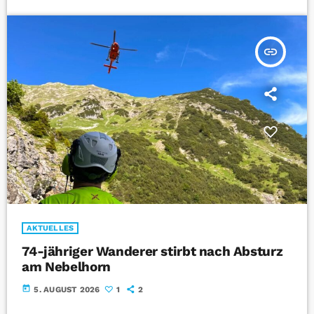
insert_link
AKTUELLES
74-jähriger Wanderer stirbt nach Absturz
am Nebelhorn
today
5. AUGUST 2026
1
2