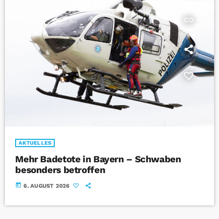
insert_link
AKTUELLES
Mehr Badetote in Bayern – Schwaben
besonders betroffen
today
6. AUGUST 2026