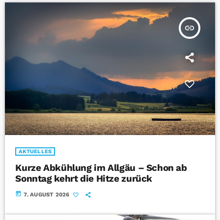
insert_link
AKTUELLES
Kurze Abkühlung im Allgäu – Schon ab
Sonntag kehrt die Hitze zurück
today
7. AUGUST 2026