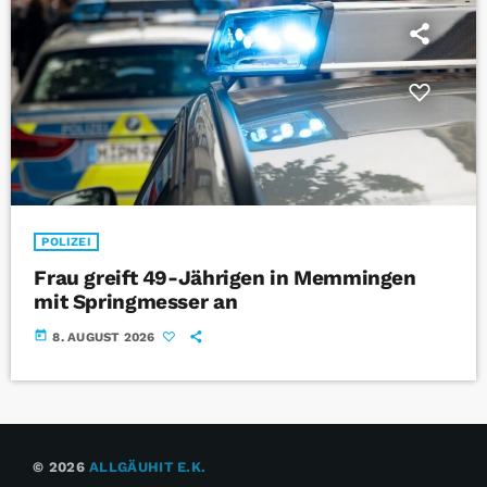
POLIZEI
Frau greift 49-Jährigen in Memmingen
mit Springmesser an
today
8. AUGUST 2026
© 2026
ALLGÄUHIT E.K.