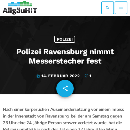
search
menu
POLIZEI
Polizei Ravensburg nimmt
Messerstecher fest
14. FEBRUAR 2022
1
today
share
email
1
Nach einer körperlichen Auseinandersetzung vor einem Imbiss
in der Innenstadt von Ravensburg, bei der am Samstag gegen
23 Uhr eine 24-jährige Person schwer verletzt wurde, hat die
Polizei unmittelbar nach der Tat einen 22 Jahre alten Mann