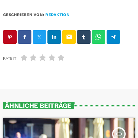
GESCHRIEBEN VON:
REDAKTION
email
RATE IT
ÄHNLICHE BEITRÄGE
insert_link