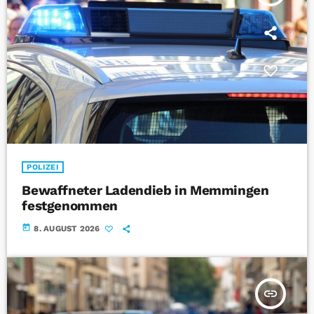
POLIZEI
Bewaffneter Ladendieb in Memmingen
festgenommen
today
8. AUGUST 2026
insert_link