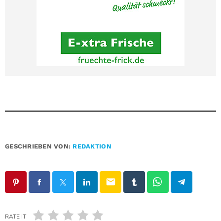
GESCHRIEBEN VON:
REDAKTION
email
RATE IT