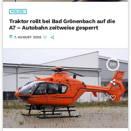
POLIZEI
Traktor rollt bei Bad Grönenbach auf die
A7 – Autobahn zeitweise gesperrt
today
7. AUGUST 2026
insert_link