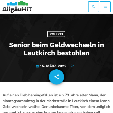
search
menu
POLIZEI
Senior beim Geldwechseln in
Leutkirch bestohlen
15. MÄRZ 2022
today
share
email
Auf einen Dieb hereingefallen ist ein 79 Jahre alter Mann, der
Montagnachmittag in der Marktstraße in Leutkirch einem Mann
Geld wechseln wollte. Der unbekannte Täter, von dem lediglich
bekannt ist, dass er eine braune Jacke getragen haben soll,