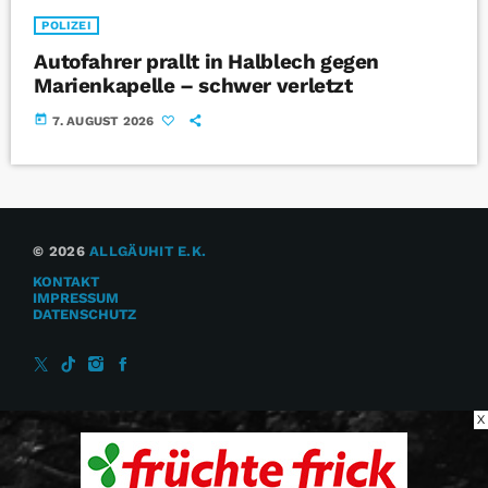
POLIZEI
Autofahrer prallt in Halblech gegen
Marienkapelle – schwer verletzt
today
7. AUGUST 2026
© 2026
ALLGÄUHIT E.K.
KONTAKT
IMPRESSUM
DATENSCHUTZ
X