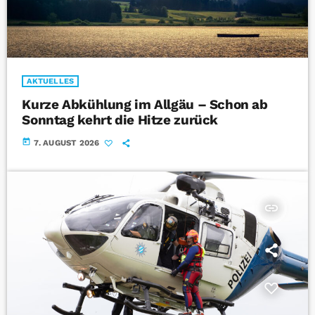
AKTUELLES
Kurze Abkühlung im Allgäu – Schon ab
Sonntag kehrt die Hitze zurück
today
7. AUGUST 2026
insert_link