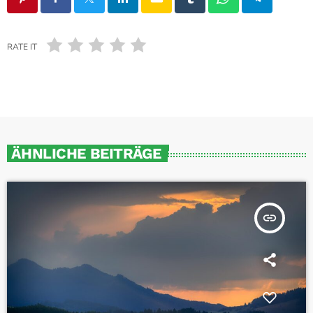
RATE IT
ÄHNLICHE BEITRÄGE
insert_link