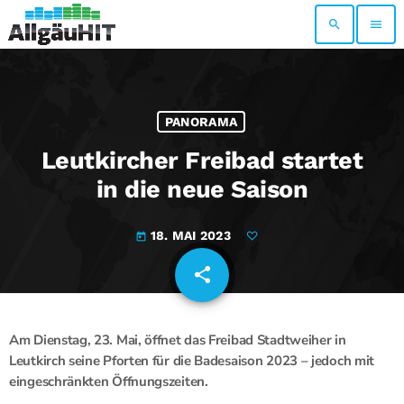
search
menu
PANORAMA
Leutkircher Freibad startet
in die neue Saison
18. MAI 2023
today
share
email
Am Dienstag, 23. Mai, öffnet das Freibad Stadtweiher in
Leutkirch seine Pforten für die Badesaison 2023 – jedoch mit
eingeschränkten Öffnungszeiten.