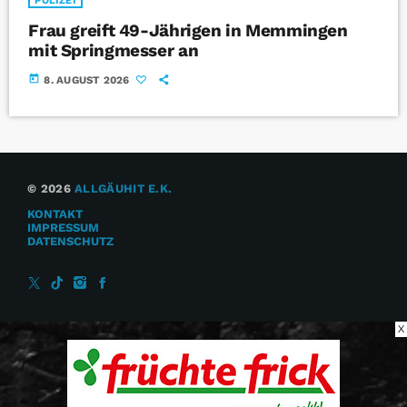
POLIZEI
Frau greift 49-Jährigen in Memmingen
mit Springmesser an
today
8. AUGUST 2026
© 2026
ALLGÄUHIT E.K.
KONTAKT
IMPRESSUM
DATENSCHUTZ
X