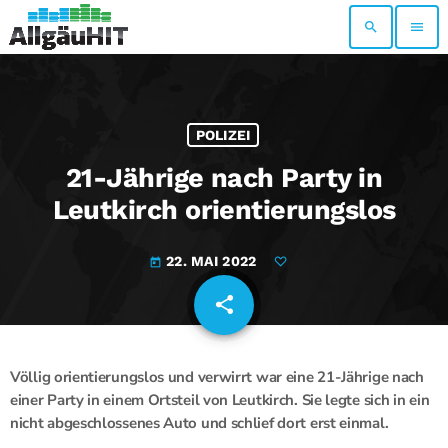
search
menu
POLIZEI
21-Jährige nach Party in
Leutkirch orientierungslos
22. MAI 2022
today
share
email
Völlig orientierungslos und verwirrt war eine 21-Jährige nach
einer Party in einem Ortsteil von Leutkirch. Sie legte sich in ein
nicht abgeschlossenes Auto und schlief dort erst einmal.