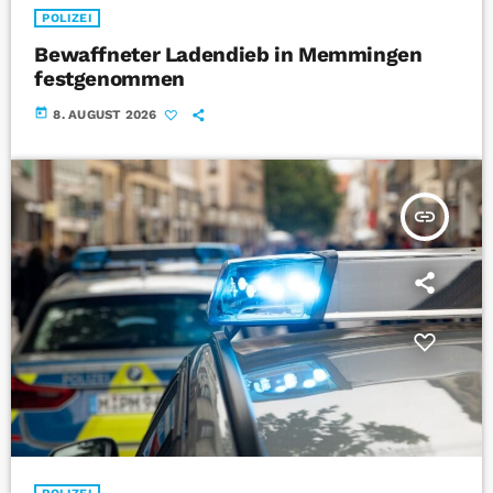
POLIZEI
Bewaffneter Ladendieb in Memmingen
festgenommen
today
8. AUGUST 2026
insert_link