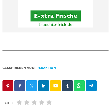
GESCHRIEBEN VON:
REDAKTION
email
RATE IT