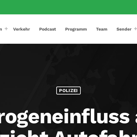
n
Verkehr
Podcast
Programm
Team
Sender
POLIZEI
rogeneinfluss 