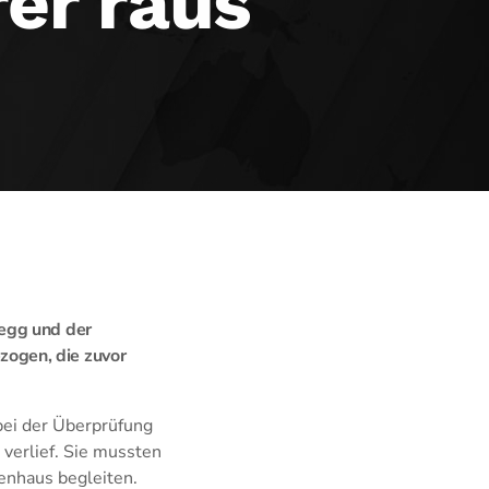
rer raus
legg und der
ogen, die zuvor
bei der Überprüfung
 verlief. Sie mussten
kenhaus begleiten.