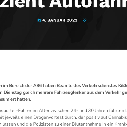
 zieht Autofah
4. JANUAR 2023
today
en im Bereich der A96 haben Beamte des Verkehrsdienstes Kiß
Dienstag gleich mehrere Fahrzeuglenker aus dem Verkehr gez
sumiert hatten.
nsporter-Fahrer im Alter zwischen 24- und 30 Jahren führten 
it jeweils einen Drogenvortest durch, der positiv auf Cannabis
 lassen und die Polizisten zu einer Blutentnahme in ein Kran