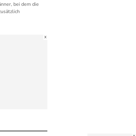
nner, bei dem die
zusätzlich
X