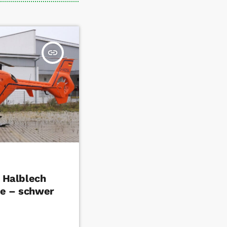
insert_link
n Halblech
le – schwer