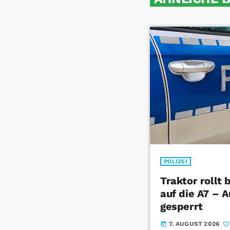
POLIZEI
Traktor rollt
auf die A7 – 
gesperrt
7. AUGUST 2026
today