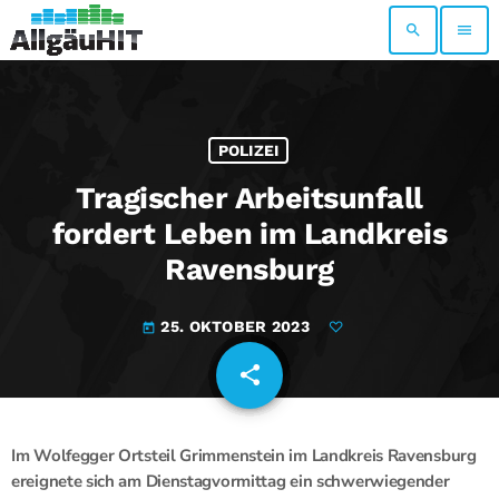
search
menu
POLIZEI
Tragischer Arbeitsunfall
fordert Leben im Landkreis
Ravensburg
25. OKTOBER 2023
today
share
email
Im Wolfegger Ortsteil Grimmenstein im Landkreis Ravensburg
ereignete sich am Dienstagvormittag ein schwerwiegender