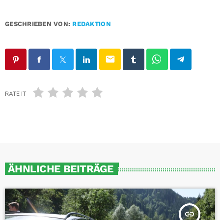
GESCHRIEBEN VON:
REDAKTION
email
RATE IT
ÄHNLICHE BEITRÄGE
insert_link