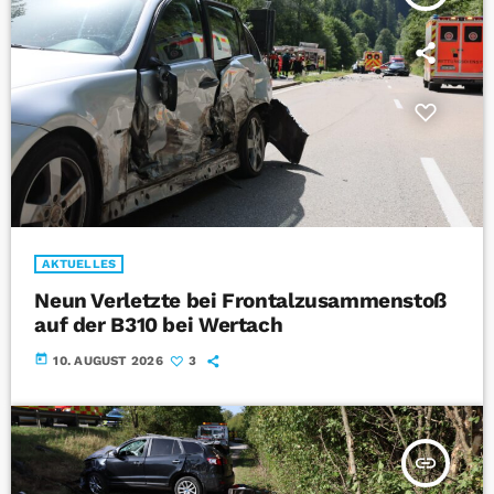
AKTUELLES
Neun Verletzte bei Frontalzusammenstoß
auf der B310 bei Wertach
today
10. AUGUST 2026
3
insert_link