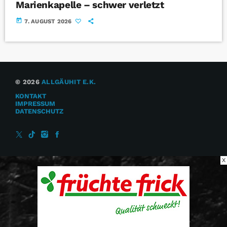
Marienkapelle – schwer verletzt
today
7. AUGUST 2026
© 2026
ALLGÄUHIT E.K.
KONTAKT
IMPRESSUM
DATENSCHUTZ
X