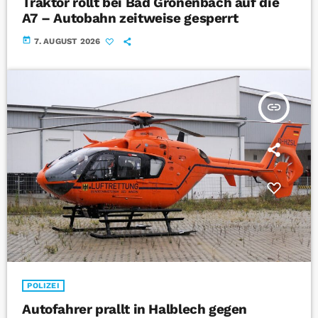
Traktor rollt bei Bad Grönenbach auf die
A7 – Autobahn zeitweise gesperrt
today
7. AUGUST 2026
insert_link
POLIZEI
Autofahrer prallt in Halblech gegen