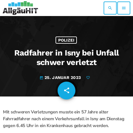
search
menu
POLIZEI
Radfahrer in Isny bei Unfall
schwer verletzt
25. JANUAR 2023
today
share
email
Mit schweren Verletzungen musste ein 57 Jahre alter
Fahrradfahrer nach einem Verkehrsunfall in Isny am Dienstag
gegen 6.45 Uhr in ein Krankenhaus gebracht werden.