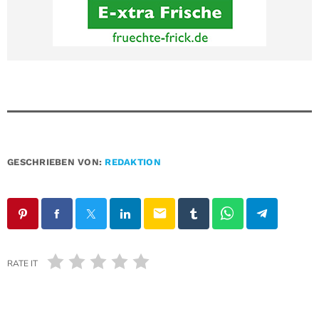
GESCHRIEBEN VON:
REDAKTION
email
RATE IT