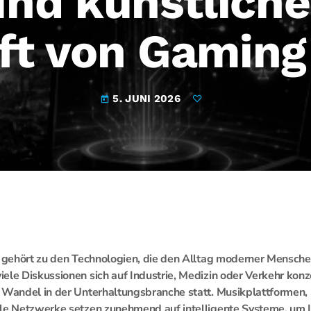
und künstliche 
ft von Gaming
5. JUNI 2026
today
z gehört zu den Technologien, die den Alltag moderner Mensch
ele Diskussionen sich auf Industrie, Medizin oder Verkehr konze
 Wandel in der Unterhaltungsbranche statt. Musikplattformen,
ale Netzwerke setzen zunehmend auf intelligente Systeme, um I