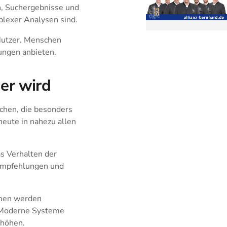
n, Suchergebnisse und
plexer Analysen sind.
 Nutzer. Menschen
ungen anbieten.
er wird
chen, die besonders
 heute in nahezu allen
as Verhalten der
 Empfehlungen und
smen werden
. Moderne Systeme
rhöhen.