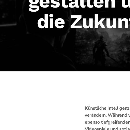
gestalten 
die Zukun
Künstliche Intelligen
verändern. Während vi
ebenso tiefgreifender
Videospiele und sozi