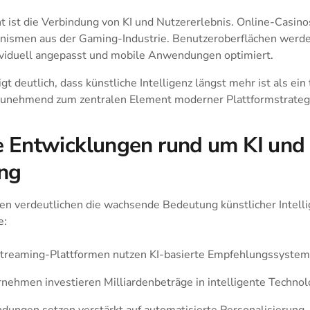
 ist die Verbindung von KI und Nutzererlebnis. Online-Casinos
ismen aus der Gaming-Industrie. Benutzeroberflächen werd
ndividuell angepasst und mobile Anwendungen optimiert.
t deutlich, dass künstliche Intelligenz längst mehr ist als ein
d zunehmend zum zentralen Element moderner Plattformstrateg
e Entwicklungen rund um KI und 
ng
en verdeutlichen die wachsende Bedeutung künstlicher Intelli
e:
treaming-Plattformen nutzen KI-basierte Empfehlungssystem
ehmen investieren Milliardenbeträge in intelligente Technol
ungen setzen verstärkt auf automatisierte Personalisierung.