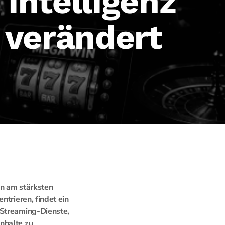
Intelligenz
 verändert
en am stärksten
ntrieren, findet ein
 Streaming-Dienste,
nhalte zu