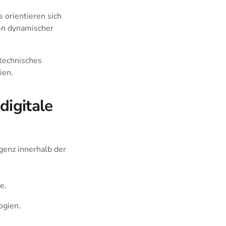
 orientieren sich
en dynamischer
 technisches
ien.
digitale
genz innerhalb der
e.
ogien.