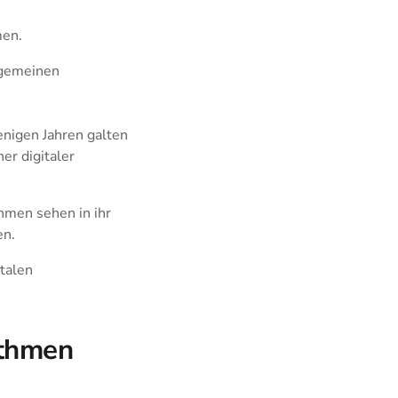
men.
llgemeinen
nigen Jahren galten
er digitaler
ehmen sehen in ihr
en.
italen
ithmen