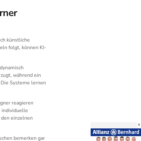
rner
ch künstliche
eln folgt, können KI-
h dynamisch
rzugt, während ein
 Die Systeme lernen
egner reagieren
 individuelle
 den einzelnen
X
enschen bemerken gar