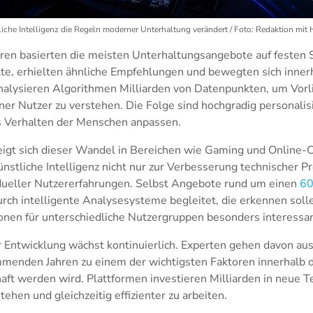
iche Intelligenz die Regeln moderner Unterhaltung verändert / Foto: Redaktion mit H
ren basierten die meisten Unterhaltungsangebote auf festen 
te, erhielten ähnliche Empfehlungen und bewegten sich innerha
nalysieren Algorithmen Milliarden von Datenpunkten, um Vorl
r Nutzer zu verstehen. Die Folge sind hochgradig personalisi
s Verhalten der Menschen anpassen.
eigt sich dieser Wandel in Bereichen wie Gaming und Online-
nstliche Intelligenz nicht nur zur Verbesserung technischer P
idueller Nutzererfahrungen. Selbst Angebote rund um einen
60
ch intelligente Analysesysteme begleitet, die erkennen solle
onen für unterschiedliche Nutzergruppen besonders interessan
 Entwicklung wächst kontinuierlich. Experten gehen davon aus
mmenden Jahren zu einem der wichtigsten Faktoren innerhalb d
aft werden wird. Plattformen investieren Milliarden in neue 
ehen und gleichzeitig effizienter zu arbeiten.