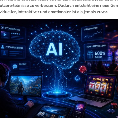
utzererlebnisse zu verbessern. Dadurch entsteht eine neue Gene
vidueller, interaktiver und emotionaler ist als jemals zuvor.