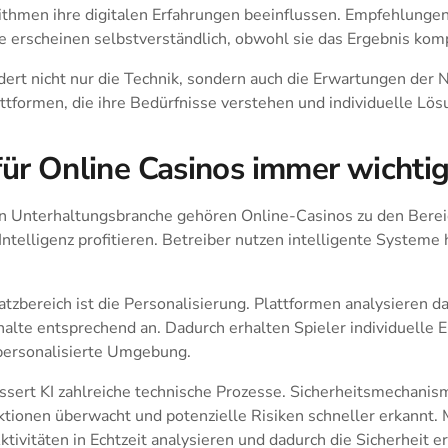
orithmen ihre digitalen Erfahrungen beeinflussen. Empfehlunge
te erscheinen selbstverständlich, obwohl sie das Ergebnis kom
ert nicht nur die Technik, sondern auch die Erwartungen der
ttformen, die ihre Bedürfnisse verstehen und individuelle Lös
ür Online Casinos immer wichtig
len Unterhaltungsbranche gehören Online-Casinos zu den Berei
 Intelligenz profitieren. Betreiber nutzen intelligente Systeme
atzbereich ist die Personalisierung. Plattformen analysieren d
halte entsprechend an. Dadurch erhalten Spieler individuelle
 personalisierte Umgebung.
ssert KI zahlreiche technische Prozesse. Sicherheitsmechani
aktionen überwacht und potenzielle Risiken schneller erkannt
tivitäten in Echtzeit analysieren und dadurch die Sicherheit e