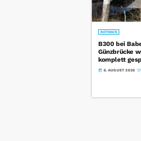
RATHAUS
B300 bei Bab
Günzbrücke wi
komplett gesp
6. AUGUST 2026
today