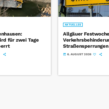
AKTUELLES
enhausen:
Allgäuer Festwoche
rd für zwei Tage
Verkehrsbehinderu
errt
Straßensperrungen
6. AUGUST 2026
today