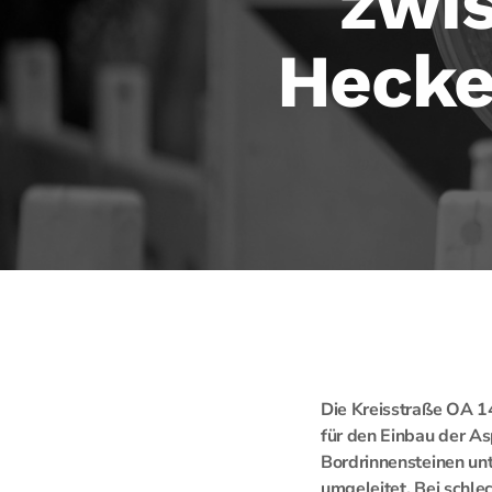
zwis
Hecke
Die Kreisstraße OA 14
für den Einbau der As
Bordrinnensteinen unt
umgeleitet. Bei schl