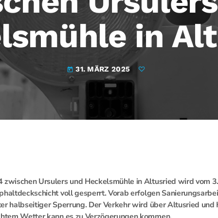
chen Ursuler
lsmühle in Alt
31. MÄRZ 2025
today
 zwischen Ursulers und Heckelsmühle in Altusried wird vom 3.
phaltdeckschicht voll gesperrt. Vorab erfolgen Sanierungsarbe
er halbseitiger Sperrung. Der Verkehr wird über Altusried und
echtem Wetter kann es zu Verzögerungen kommen.