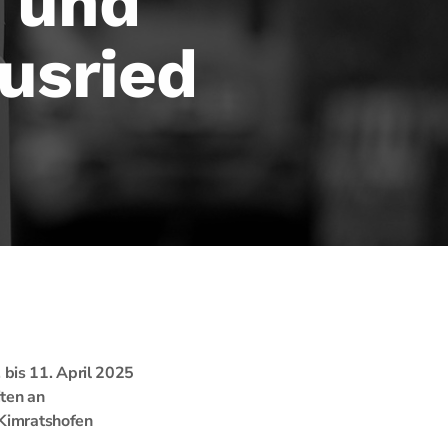
s und
usried
 bis 11. April 2025
iten an
 Kimratshofen