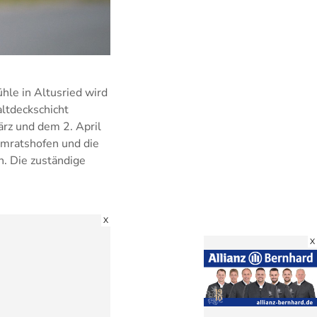
hle in Altusried wird
altdeckschicht
rz und dem 2. April
Kimratshofen und die
. Die zuständige
X
X