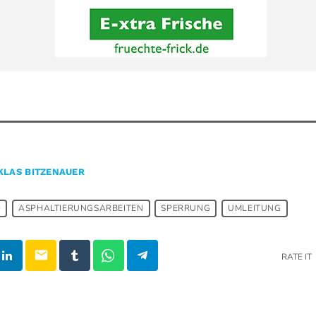
KLAS BITZENAUER
D
ASPHALTIERUNGSARBEITEN
SPERRUNG
UMLEITUNG
email
RATE IT