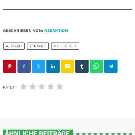
GESCHRIEBEN VON:
REDAKTION
ALLGÄU
TERMINE
VIEHSCHEID
email
RATE IT
ÄHNLICHE BEITRÄGE