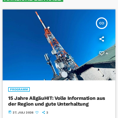
insert_link
PROGRAMM
15 Jahre AllgäuHIT: Volle Information aus
der Region und gute Unterhaltung
today
27. JULI 2026
2