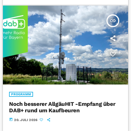
insert_link
PROGRAMM
Noch besserer AllgäuHIT -Empfang über
DAB+ rund um Kaufbeuren
today
20. JULI 2026