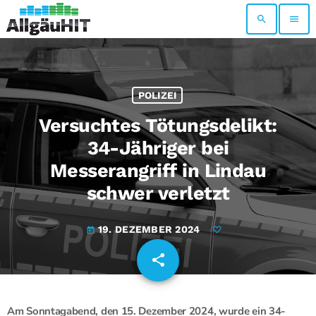
search
menu
POLIZEI
Versuchtes Tötungsdelikt:
34-Jähriger bei
Messerangriff in Lindau
schwer verletzt
19. DEZEMBER 2024
today
share
email
Am Sonntagabend, den 15. Dezember 2024, wurde ein 34-