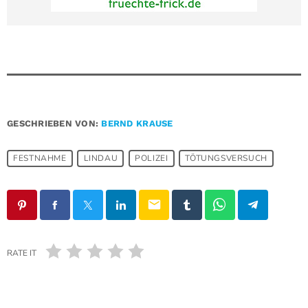
GESCHRIEBEN VON:
BERND KRAUSE
FESTNAHME
LINDAU
POLIZEI
TÖTUNGSVERSUCH
email
RATE IT