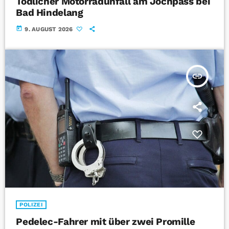
Tödlicher Motorradunfall am Jochpass bei
Bad Hindelang
today
9. AUGUST 2026
insert_link
POLIZEI
Pedelec-Fahrer mit über zwei Promille