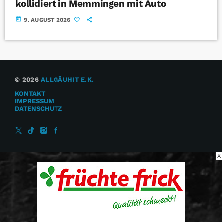
kollidiert in Memmingen mit Auto
today
9. AUGUST 2026
© 2026
ALLGÄUHIT E.K.
KONTAKT
IMPRESSUM
DATENSCHUTZ
X