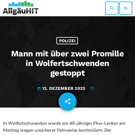
search
menu
POLIZEI
Mann mit über zwei Promille
in Wolfertschwenden
gestoppt
12. DEZEMBER 2023
today
share
email
In Wolfertschwenden wurde ein 48-jähriger Pkw-Lenker am
Montag wegen unsicherer Fahrweise kontrolliert. Der