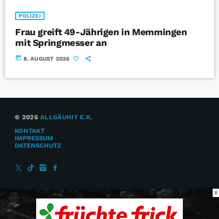
POLIZEI
Frau greift 49-Jährigen in Memmingen
mit Springmesser an
today
8. AUGUST 2026
© 2026
ALLGÄUHIT E.K.
KONTAKT
IMPRESSUM
DATENSCHUTZ
X