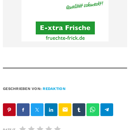
GESCHRIEBEN VON:
REDAKTION
email
RATE IT