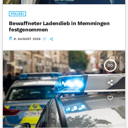
POLIZEI
Bewaffneter Ladendieb in Memmingen
festgenommen
today
8. AUGUST 2026
insert_link