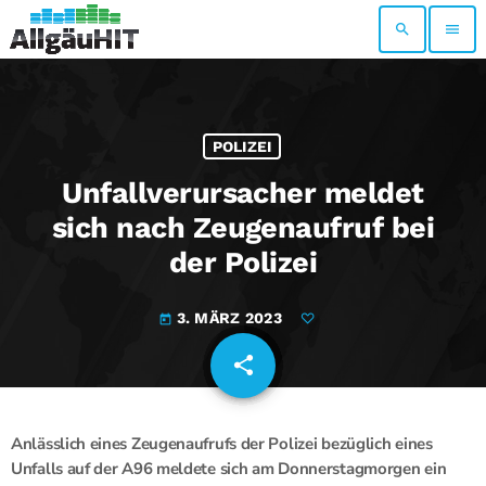
search
menu
POLIZEI
Unfallverursacher meldet
sich nach Zeugenaufruf bei
der Polizei
3. MÄRZ 2023
today
share
email
Anlässlich eines Zeugenaufrufs der Polizei bezüglich eines
Unfalls auf der A96 meldete sich am Donnerstagmorgen ein