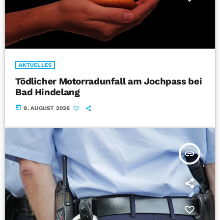
AKTUELLES
Tödlicher Motorradunfall am Jochpass bei
Bad Hindelang
today
9. AUGUST 2026
insert_link