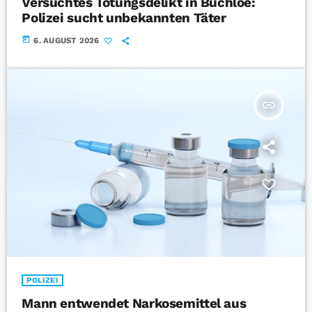
Versuchtes Tötungsdelikt in Buchloe:
Polizei sucht unbekannten Täter
today
6. AUGUST 2026
insert_link
POLIZEI
Mann entwendet Narkosemittel aus