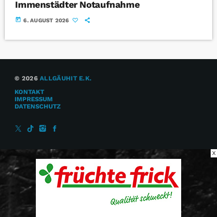
Immenstädter Notaufnahme
today
6. AUGUST 2026
© 2026
ALLGÄUHIT E.K.
KONTAKT
IMPRESSUM
DATENSCHUTZ
X