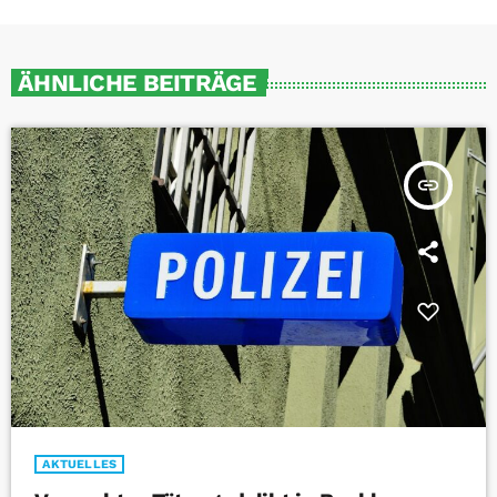
ÄHNLICHE BEITRÄGE
insert_link
AKTUELLES