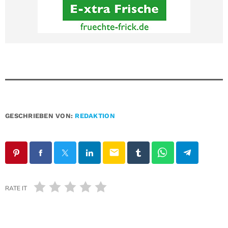
GESCHRIEBEN VON:
REDAKTION
email
RATE IT