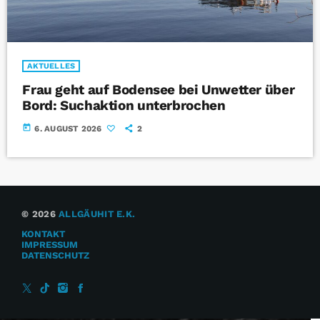
AKTUELLES
Frau geht auf Bodensee bei Unwetter über
Bord: Suchaktion unterbrochen
today
6. AUGUST 2026
2
© 2026
ALLGÄUHIT E.K.
KONTAKT
IMPRESSUM
DATENSCHUTZ