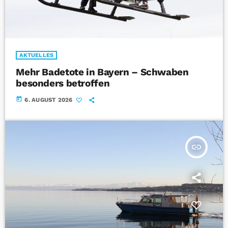
AKTUELLES
Mehr Badetote in Bayern – Schwaben
besonders betroffen
today
6. AUGUST 2026
insert_link