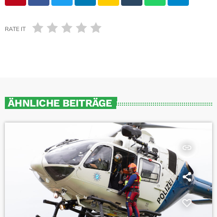
RATE IT
ÄHNLICHE BEITRÄGE
insert_link