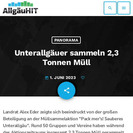
search
menu
PANORAMA
Unterallgäuer sammeln 2,3
Tonnen Müll
1. JUNI 2023
today
share
email
Landrat Alex Eder zeigte sich beeindruckt von der großen
Beteiligung an der Müllsammelaktion "Pack mer's! Sauberes
Unterallgäu". Rund 50 Gruppen und Vereine haben während
des Aktionszeitraums insgesamt 2,3 Tonnen Müll gesammelt.