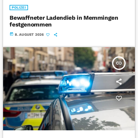
POLIZEI
Bewaffneter Ladendieb in Memmingen
festgenommen
today
8. AUGUST 2026
insert_link