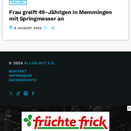
POLIZEI
Frau greift 49-Jährigen in Memmingen
mit Springmesser an
today
8. AUGUST 2026
© 2026
ALLGÄUHIT E.K.
KONTAKT
IMPRESSUM
DATENSCHUTZ
X