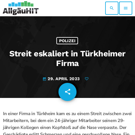
search
menu
POLIZEI
Streit eskaliert in Türkheimer
Firma
29. APRIL 2023
today
share
email
In einer Firma in Türkheim kam es zu einem Streit zwischen zwei
Mitarbeitern, bei dem ein 24-jähriger Mitarbeiter seinem 29-
jährigen Kollegen einen Kopfstoß auf die Nase verpasste. Der
Geschädigte erlitt Schmerzen und eine geschwollene Nase. Ein