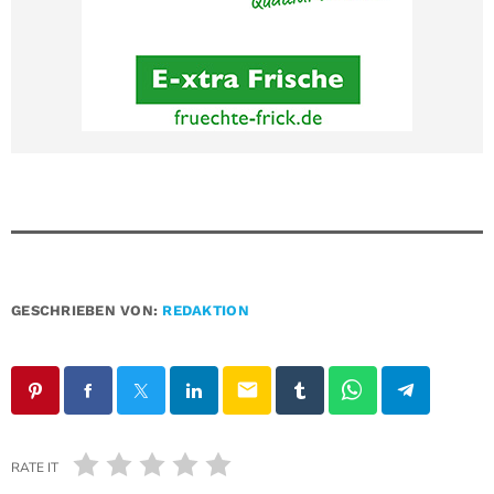
GESCHRIEBEN VON:
REDAKTION
email
RATE IT