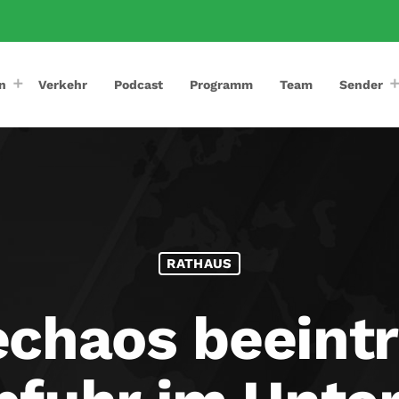
n
Verkehr
Podcast
Programm
Team
Sender
RATHAUS
chaos beeintr