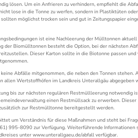
ndig lösen. Um ein Anfrieren zu verhindern, empfiehlt die Abfa
icht lose in die Tonne zu werfen, sondern in Plastiktüten ode
 sollten möglichst trocken sein und gut in Zeitungspapier eing
ngsbedingungen ist eine Nachleerung der Mülltonnen aktuell 
ng der Biomülltonnen besteht die Option, bei der nächsten Abf
reitzustellen. Dieser Karton sollte in die Biotonne passen und 
mitgenommen.
 keine Abfälle mitgenommen, die neben den Tonnen stehen. A
 an allen Wertstoffhöfen im Landkreis Unterallgäu abgegeben 
ng bis zur nächsten regulären Restmüllleerung notwendig ist
 Gemeindeverwaltung einen Restmüllsack zu erwerben. Dieser 
zusätzlich zur Restmülltonne bereitgestellt werden.
 bittet um Verständnis für diese Maßnahmen und steht bei Frag
1) 995-8090 zur Verfügung. Weiterführende Informationen si
dkreises unter www.unterallgaeu.de/abfall verfügbar.