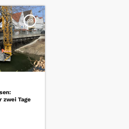
insert_link
sen:
r zwei Tage