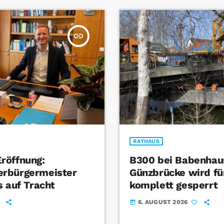
insert_link
RATHAUS
röffnung:
B300 bei Babenhau
rbürgermeister
Günzbrücke wird fü
s auf Tracht
komplett gesperrt
6. AUGUST 2026
today