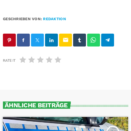
GESCHRIEBEN VON:
REDAKTION
email
RATE IT
ÄHNLICHE BEITRÄGE