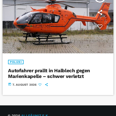
POLIZEI
Autofahrer prallt in Halblech gegen
Marienkapelle – schwer verletzt
today
7. AUGUST 2026
© 2026
ALLGÄUHIT E.K.