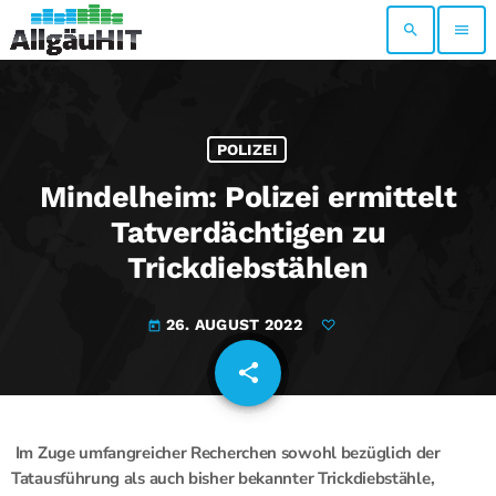
search
menu
POLIZEI
Mindelheim: Polizei ermittelt
Tatverdächtigen zu
Trickdiebstählen
26. AUGUST 2022
today
share
email
Im Zuge umfangreicher Recherchen sowohl bezüglich der
Tatausführung als auch bisher bekannter Trickdiebstähle,