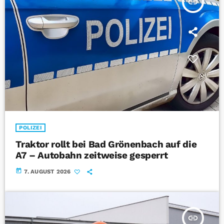
insert_link
POLIZEI
Traktor rollt bei Bad Grönenbach auf die
A7 – Autobahn zeitweise gesperrt
today
7. AUGUST 2026
insert_link